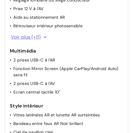
Réglage lombaire du siège conducteur
Prise 12 V à l'AV
Aide au stationnement AR
Rétroviseur intérieur photosensible
Essuie-vitre AV à déclenchement automatique
Voir plus (+11)
2 télécommandes 3 boutons
Multimédia
Sélecteur mode de conduite Eco et Sport
2 prises USB-C à l'AR
Lève-vitres électriques AV/ AR et séquentiels avec
anti-pincement
Fonction Mirror Screen (Apple CarPlay/Android Auto)
sans fil
Rétroviseurs extérieurs électriques, dégivrants et
rabattables électriquement, avec répétiteurs de feux
2 prises USB-C à l'AV
clignotants à LED
Ecran central tactile 10"
Peugeot i-Cockpit avec combiné d'instrumentation
numérique 10'' personnalisable
Style intérieur
Diffuseurs d'air aux places AR
Vitres latérales AR et lunette AR surteintées
Accoudoir central AV avec compartiment de
Bandeau entre feux AR Noir brillant
rangement
Ciel de pavillon clair