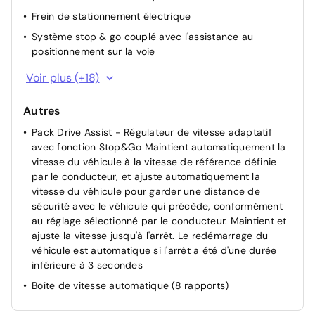
Frein de stationnement électrique
Système stop & go couplé avec l'assistance au
positionnement sur la voie
Détection de sous gonflage
Voir plus (+18)
Alerte attention conducteur
Autres
Commutation automatique des feux de route
Pack Drive Assist - Régulateur de vitesse adaptatif
Ceintures de sécurité AR 3 points à enrouleur (x3)
avec fonction Stop&Go Maintient automatiquement la
avec prétensionneurs et limiteurs d'effort aux places
vitesse du véhicule à la vitesse de référence définie
latérales
par le conducteur, et ajuste automatiquement la
Airbags frontaux conducteur et passager adaptatifs
vitesse du véhicule pour garder une distance de
(passager neutralisable par clé), airbags latéraux
sécurité avec le véhicule qui précède, conformément
conducteur et passager AV.airbags rideaux de tête
au réglage sélectionné par le conducteur. Maintient et
aux places AV/AR
ajuste la vitesse jusqu'à l'arrêt. Le redémarrage du
Active Safety Brake (freinage automatique d'urgence)
véhicule est automatique si l'arrêt a été d'une durée
inférieure à 3 secondes
Alerte active de franchissement involontaire de ligne et
bas côté
Boîte de vitesse automatique (8 rapports)
Allumage automatique des feux de croisement