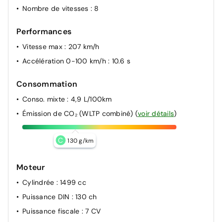
Nombre de vitesses
: 8
Performances
Vitesse max
: 207 km/h
Accélération 0-100 km/h
: 10.6 s
Consommation
Conso. mixte
: 4,9 L/100km
Émission de CO₂ (WLTP combiné)
(
voir détails
)
C
130 g/km
Moteur
Cylindrée
: 1499 cc
Puissance DIN
: 130 ch
Puissance fiscale
: 7 CV