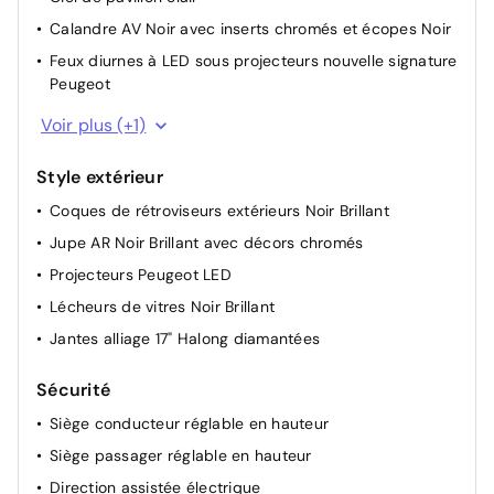
Volant avec réglage manuel en hauteur et en
profondeur
Calandre AV Noir avec inserts chromés et écopes Noir
Air conditionné automatique bi-zone
Feux diurnes à LED sous projecteurs nouvelle signature
Peugeot
4 poignées de maintien
Planche de bord avec jonc transversal peint et décor
Voir plus (+1)
textile Texa
Style extérieur
Coques de rétroviseurs extérieurs Noir Brillant
Jupe AR Noir Brillant avec décors chromés
Projecteurs Peugeot LED
Lécheurs de vitres Noir Brillant
Jantes alliage 17" Halong diamantées
Sécurité
Siège conducteur réglable en hauteur
Siège passager réglable en hauteur
Direction assistée électrique