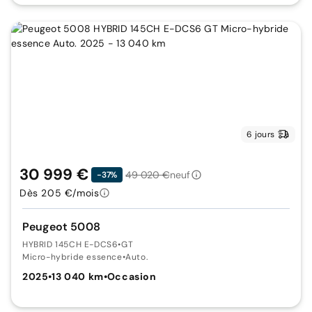
6 jours
30 999 €
49 020 €
neuf
-37%
Dès 205 €/mois
Peugeot 5008
HYBRID 145CH E-DCS6
•
GT
Micro-hybride essence
•
Auto.
2025
•
13 040 km
•
Occasion