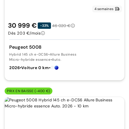
4 semaines
30 999 €
46 020 €
-33%
Dès 203 €/mois
Peugeot 5008
Hybrid 145 ch e-DCS6
•
Allure Business
Micro-hybride essence
•
Auto.
2026
•
Voiture 0 km
•
PRIX EN BAISSE (-400 €)