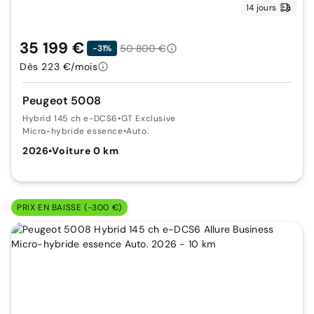
14 jours
35 199 €
50 800 €
-31%
Dès 223 €/mois
Peugeot 5008
Hybrid 145 ch e-DCS6
•
GT Exclusive
Micro-hybride essence
•
Auto.
2026
•
Voiture 0 km
PRIX EN BAISSE (-300 €)