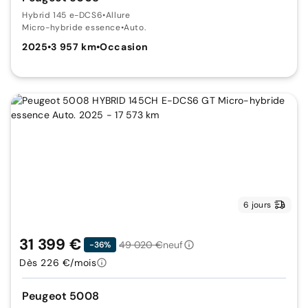
Hybrid 145 e-DCS6
•
Allure
Micro-hybride essence
•
Auto.
2025
•
3 957 km
•
Occasion
6 jours
31 399 €
49 020 €
neuf
-36%
Dès 226 €/mois
Peugeot 5008