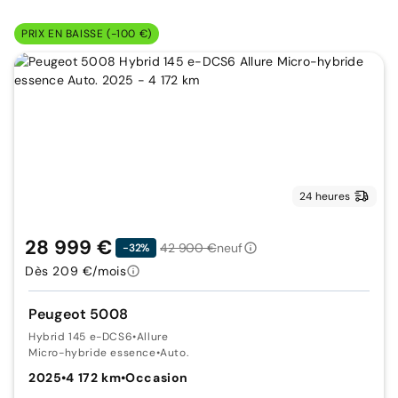
PRIX EN BAISSE (-100 €)
24 heures
28 999 €
42 900 €
neuf
-32%
Dès 209 €/mois
Peugeot 5008
Hybrid 145 e-DCS6
•
Allure
Micro-hybride essence
•
Auto.
2025
•
4 172 km
•
Occasion