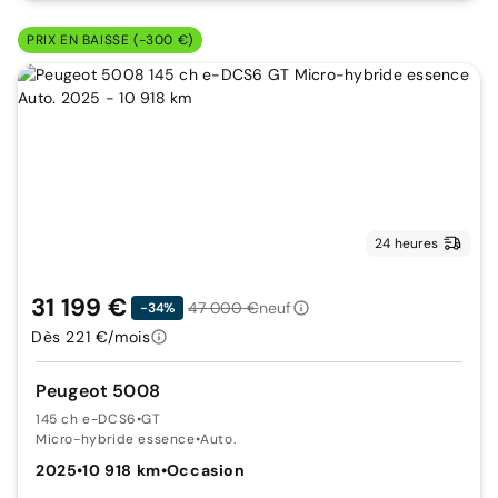
PRIX EN BAISSE (-300 €)
24 heures
31 199 €
47 000 €
neuf
-34%
Dès 221 €/mois
Peugeot 5008
145 ch e-DCS6
•
GT
Micro-hybride essence
•
Auto.
2025
•
10 918 km
•
Occasion