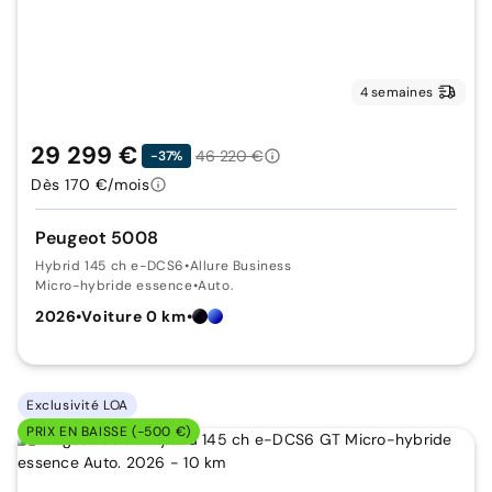
4 semaines
29 299 €
46 220 €
-37%
Dès 170 €/mois
Peugeot 5008
Hybrid 145 ch e-DCS6
•
Allure Business
Micro-hybride essence
•
Auto.
2026
•
Voiture 0 km
•
Exclusivité LOA
PRIX EN BAISSE (-500 €)