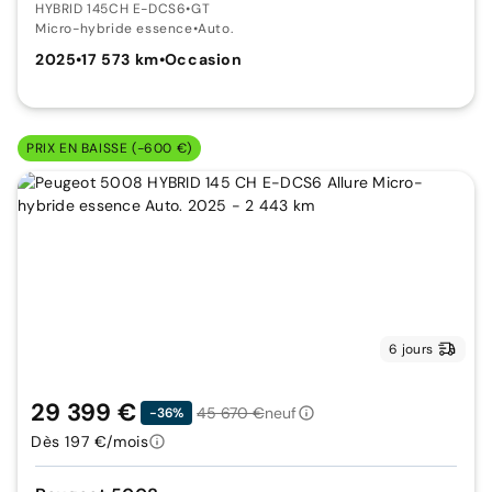
HYBRID 145CH E-DCS6
•
GT
Micro-hybride essence
•
Auto.
2025
•
17 573 km
•
Occasion
PRIX EN BAISSE (-600 €)
6 jours
29 399 €
45 670 €
neuf
-36%
Dès 197 €/mois