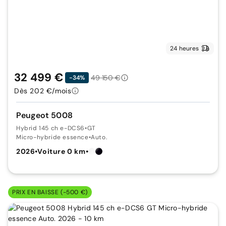
24 heures
32 499 €
49 150 €
-34%
Dès 202 €/mois
Peugeot 5008
Hybrid 145 ch e-DCS6
•
GT
Micro-hybride essence
•
Auto.
2026
•
Voiture 0 km
•
PRIX EN BAISSE (-500 €)