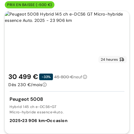
PRIX EN BAISSE (-500 €)
24 heures
30 499 €
45 800 €
neuf
-33%
Dès 230 €/mois
Peugeot 5008
Hybrid 145 ch e-DCS6
•
GT
Micro-hybride essence
•
Auto.
2025
•
23 906 km
•
Occasion