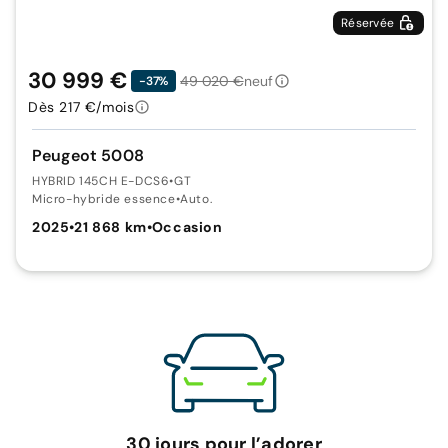
Réservée
30 999 €
49 020 €
neuf
-37%
Dès 217 €/mois
Peugeot 5008
HYBRID 145CH E-DCS6
•
GT
Micro-hybride essence
•
Auto.
2025
•
21 868 km
•
Occasion
30 jours pour l’adorer