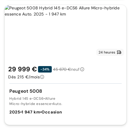
24 heures
29 999 €
45 670 €
neuf
-34%
Dès 215 €/mois
Peugeot 5008
Hybrid 145 e-DCS6
•
Allure
Micro-hybride essence
•
Auto.
2025
•
1 947 km
•
Occasion