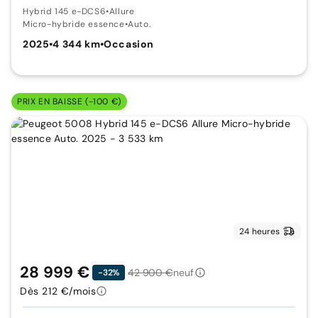
Hybrid 145 e-DCS6
•
Allure
Micro-hybride essence
•
Auto.
2025
•
4 344 km
•
Occasion
PRIX EN BAISSE (-100 €)
24 heures
28 999 €
42 900 €
neuf
-32%
Dès 212 €/mois