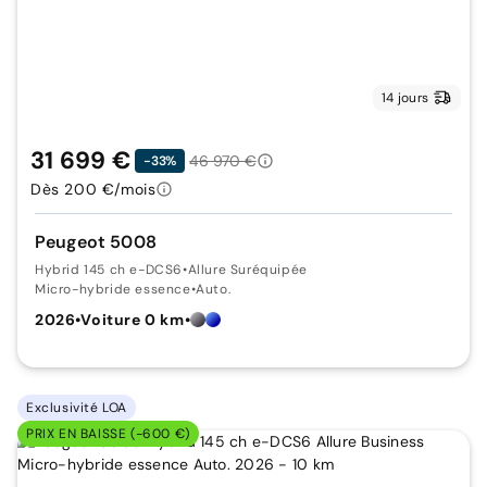
14 jours
31 699 €
46 970 €
-33%
Dès 200 €/mois
Peugeot 5008
Hybrid 145 ch e-DCS6
•
Allure Suréquipée
Micro-hybride essence
•
Auto.
2026
•
Voiture 0 km
•
Exclusivité LOA
PRIX EN BAISSE (-600 €)