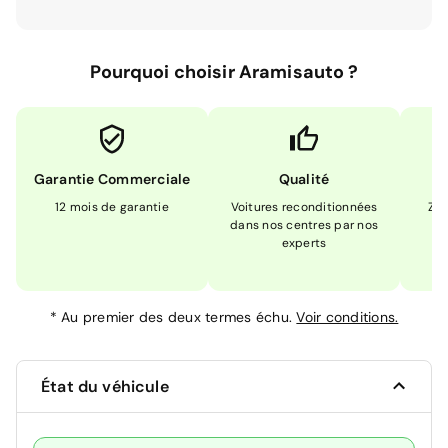
Pourquoi choisir Aramisauto ?
Garantie Commerciale
Qualité
12 mois de garantie
Voitures reconditionnées
Zér
dans nos centres par nos
m
experts
*
Au premier des deux termes échu.
Voir conditions.
État du véhicule