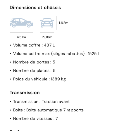
Dimensions et châssis
Contrôle dynamique de trajectoire ESC avec ASR
Feux AV full LED Adaptative Vision
1,62m
Feux AR à LED
Alerte de distance de sécurité
4,51m
2,08m
Airbags frontaux (conducteur et passager)
Volume coffre
: 487 L
Airbags latéraux, milieu AV et rideaux
Volume coffre max (sièges rabattus)
: 1525 L
Sièges avec système ISOFIX
Nombre de portes
: 5
Airbags passager désactivable
Nombre de places
: 5
Pré-équipement alarme
Poids du véhicule
: 1389 kg
Transmission
Transmission
: Traction avant
Boite
: Boîte automatique 7 rapports
Nombre de vitesses
: 7