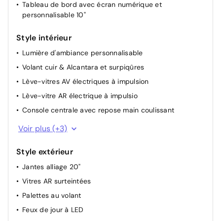
Tableau de bord avec écran numérique et
Volant réglable en hauteur et profondeur
personnalisable 10"
Style intérieur
Lumière d'ambiance personnalisable
Volant cuir & Alcantara et surpiqûres
Lève-vitres AV électriques à impulsion
Lève-vitre AR électrique à impulsio
Console centrale avec repose main coulissant
Retroviseur enfant
Voir plus (+3)
2 prises USB à l'AV et à l'AR
Style extérieur
Sellerie mixte tissu carbone / alcantara avec
surpiqûres bleues
Jantes alliage 20"
Vitres AR surteintées
Palettes au volant
Feux de jour à LED