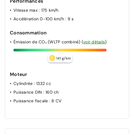
Performances
Vitesse max
: 175 km/h
Accélération 0-100 km/h
: 9 s
Consommation
Émission de CO₂ (WLTP combiné)
(
voir détails
)
D
141 g/km
Moteur
Cylindrée
: 1332 cc
Puissance DIN
: 160 ch
Puissance fiscale
: 8 CV