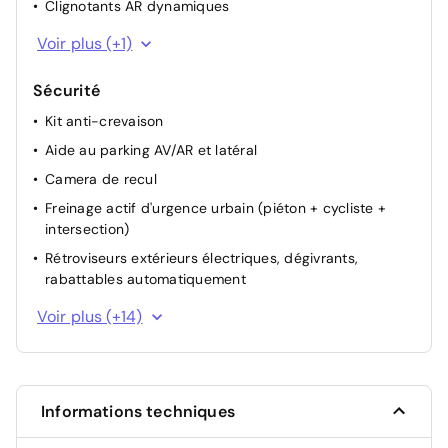
Clignotants AR dynamiques
Barres de toit longitudinales
Voir plus (+1)
Sécurité
Kit anti-crevaison
Aide au parking AV/AR et latéral
Camera de recul
Freinage actif d'urgence urbain (piéton + cycliste +
intersection)
Rétroviseurs extérieurs électriques, dégivrants,
rabattables automatiquement
Alerte franchissement de ligne et assistant maintien
Voir plus (+14)
dans la voie
Système de surveillance de l'attention du conducteur
Aide au freinage d'urgence
Informations techniques
ABS avec aide au freinage d'urgence
Système de détection de la pression des pneus