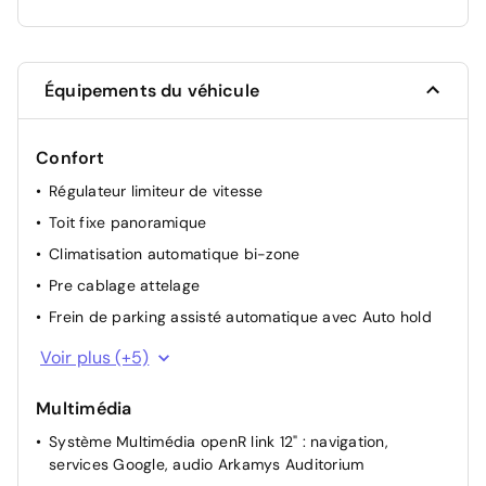
Équipements du véhicule
Confort
Régulateur limiteur de vitesse
Toit fixe panoramique
Climatisation automatique bi-zone
Pre cablage attelage
Frein de parking assisté automatique avec Auto hold
Siège conducteur et passager avec réglage en hauteur
Voir plus (+5)
Allumage automatique des phares et des essuie-glace
Multimédia
Commutation automatique des feux de
route/croisement
Système Multimédia openR link 12" : navigation,
services Google, audio Arkamys Auditorium
Rétroviseur intérieur électrochrome