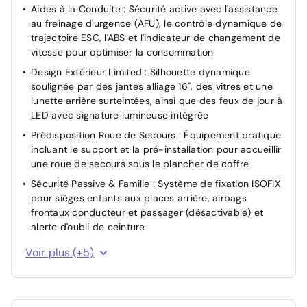
Aides à la Conduite : Sécurité active avec l'assistance
au freinage d'urgence (AFU), le contrôle dynamique de
trajectoire ESC, l'ABS et l'indicateur de changement de
vitesse pour optimiser la consommation
Design Extérieur Limited : Silhouette dynamique
soulignée par des jantes alliage 16", des vitres et une
lunette arrière surteintées, ainsi que des feux de jour à
LED avec signature lumineuse intégrée
Prédisposition Roue de Secours : Équipement pratique
incluant le support et la pré-installation pour accueillir
une roue de secours sous le plancher de coffre
Sécurité Passive & Famille : Système de fixation ISOFIX
pour sièges enfants aux places arrière, airbags
frontaux conducteur et passager (désactivable) et
alerte d'oubli de ceinture
Système Start & Stop et Mode ECO
Voir plus (+5)
Système de Navigation Media Nav : Interface
multimédia avec écran tactile central incluant la
Navigation GPS, la cartographie Europe, la connectivité