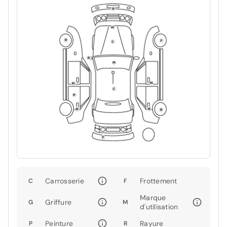
Carrosserie
Frottement
C
F
Marque
Griffure
G
M
d'utilisation
Peinture
Rayure
P
R