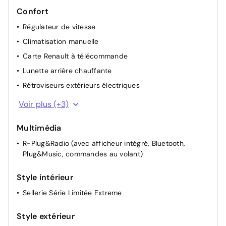
Confort
Régulateur de vitesse
Climatisation manuelle
Carte Renault à télécommande
Lunette arrière chauffante
Rétroviseurs extérieurs électriques
Lève-vitres AV électriques
Voir plus (+3)
Lève-vitres AR manuels
Multimédia
Câble de recharge pour prise domestique
R-Plug&Radio (avec afficheur intégré, Bluetooth,
Plug&Music, commandes au volant)
Style intérieur
Sellerie Série Limitée Extreme
Style extérieur