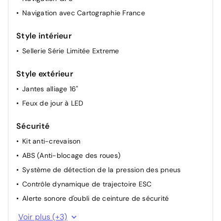
Navigation avec Cartographie France
Câble de recharge rapide à domicile (22 kW) ou sur
borne publique (43 kW)
Style intérieur
Sellerie Série Limitée Extreme
Style extérieur
Jantes alliage 16"
Feux de jour à LED
Sécurité
Kit anti-crevaison
ABS (Anti-blocage des roues)
Système de détection de la pression des pneus
Contrôle dynamique de trajectoire ESC
Alerte sonore d'oubli de ceinture de sécurité
Allumage automatique des feux et des essuie-glaces
Voir plus (+3)