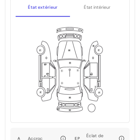
État extérieur
État intérieur
Éclat de
Accroc
A
EP