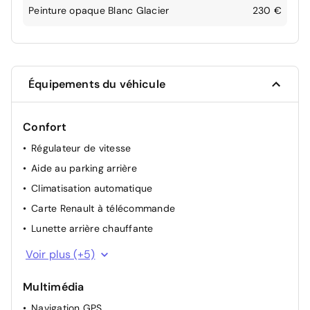
Peinture opaque Blanc Glacier
230 €
Équipements du véhicule
Confort
Régulateur de vitesse
Aide au parking arrière
Climatisation automatique
Carte Renault à télécommande
Lunette arrière chauffante
Rétroviseurs extérieurs électriques
Voir plus (+5)
Lève-vitres AV électriques
Multimédia
Lève-vitres AR manuels
Navigation GPS
Câble de recharge pour prise domestique