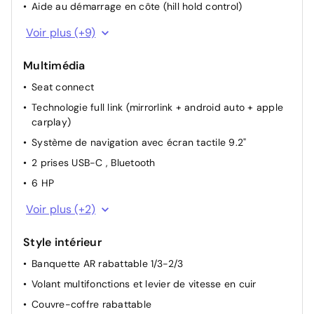
Aide au démarrage en côte (hill hold control)
Lave-glace ar à balayage intermittent
Voir plus (+9)
Commande vocale
Multimédia
Limiteur de vitesse
Seat connect
Vitres AR électriques
Technologie full link (mirrorlink + android auto + apple
Pare-soleil avec porte-carte côté conducteur
carplay)
Rétroviseurs extérieurs dégivrants
Système de navigation avec écran tactile 9.2"
Direction à Assistance électromécanique
2 prises USB-C , Bluetooth
Système ‘Start-Stop’ automatique et dispositif de
6 HP
récupération de l’énergie de freinage
Radio Numérique DAB
Pack Confort: Siège conducteur réglable en hauteur
Voir plus (+2)
Système d'info-divertissement MediaSystem+ avec
écran tactile 8,25''
Style intérieur
Banquette AR rabattable 1/3-2/3
Volant multifonctions et levier de vitesse en cuir
Couvre-coffre rabattable