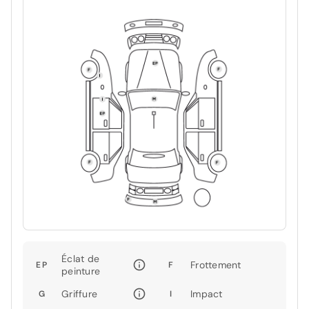
Éclat de
Frottement
EP
F
peinture
Griffure
Impact
G
I