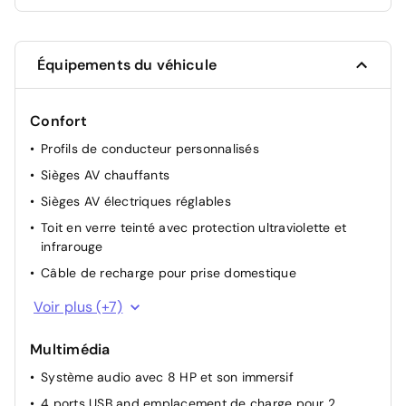
Équipements du véhicule
Confort
Profils de conducteur personnalisés
Sièges AV chauffants
Sièges AV électriques réglables
Toit en verre teinté avec protection ultraviolette et
infrarouge
Câble de recharge pour prise domestique
Câble de recharge rapide à domicile (22 kW) ou sur
Voir plus (+7)
borne publique (43 kW)
Accès sans clé et climatisation à distance avec
Multimédia
application
Système audio avec 8 HP et son immersif
Banquette rabattable 40/60
4 ports USB and emplacement de charge pour 2