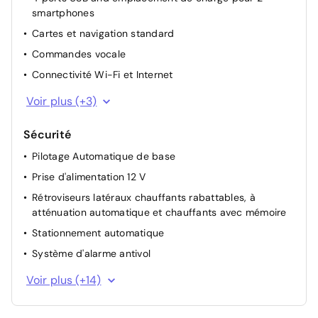
Climatisation bi-zone
smartphones
Coffre AV + Coffre AR (542 litres)
Cartes et navigation standard
Commandes de climatisation avancées
Commandes vocale
Eclairage intérieur ambiant LED doux
Connectivité Wi-Fi et Internet
Conversation mains libres avec Bluetooth
Voir plus (+3)
Ecran tactile central de 15"
Sécurité
8 caméras, 12 capteurs ultrasons 360° et radar AV
Pilotage Automatique de base
Prise d'alimentation 12 V
Rétroviseurs latéraux chauffants rabattables, à
atténuation automatique et chauffants avec mémoire
Stationnement automatique
Système d'alarme antivol
Système de freinage d'urgence automatique
Voir plus (+14)
2 fixations ISOFIX en deuxième rangée pour les
installations de sièges pour enfants