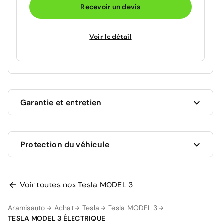
Recevoir un devis
Voir le détail
Garantie et entretien
Ce véhicule est sous garantie commerciale de 12
Protection du véhicule
mois à compter de la date de livraison.
La garantie de votre véhicule peut être prolongée
jusqu'a 5 ans. Rapprochez-vous de votre conseiller
en
Voir toutes nos Tesla MODEL 3
AUCUNE PROTECTION
agence
ou appelez-nous au
09 72 72 20 02
pour plus
0 €
d'informations.
Aramisauto
Achat
Tesla
Tesla MODEL 3
TESLA MODEL 3 ÉLECTRIQUE