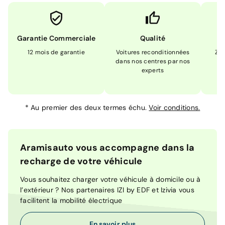
Garantie Commerciale
Qualité
12 mois de garantie
Voitures reconditionnées
Zér
dans nos centres par nos
m
experts
*
Au premier des deux termes échu.
Voir conditions.
Aramisauto vous accompagne dans la
recharge de votre véhicule
Vous souhaitez charger votre véhicule à domicile ou à
l’extérieur ? Nos partenaires IZI by EDF et Izivia vous
facilitent la mobilité électrique
En savoir plus