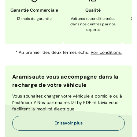
Garantie Commerciale
Qualité
12 mois de garantie
Voitures reconditionnées
Zér
dans nos centres par nos
m
experts
*
Au premier des deux termes échu.
Voir conditions.
Aramisauto vous accompagne dans la
recharge de votre véhicule
Vous souhaitez charger votre véhicule à domicile ou à
l’extérieur ? Nos partenaires IZI by EDF et Izivia vous
facilitent la mobilité électrique
En savoir plus