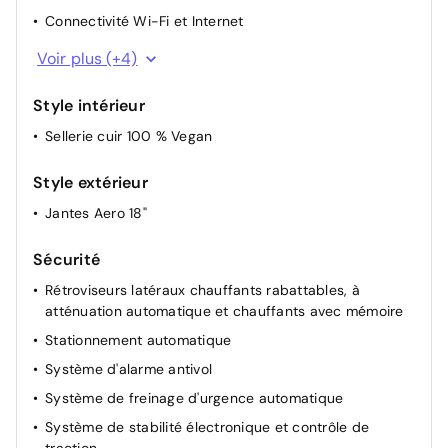
Connectivité Wi-Fi et Internet
Conversation mains libres avec Bluetooth
Voir plus (+4)
Ecran tactile de 15 "
Style intérieur
Médias FM / DAB et connectivité Bluetooth
Sellerie cuir 100 % Vegan
8 caméras, 12 capteurs ultrasons 360° et radar AV
Style extérieur
Jantes Aero 18"
Sécurité
Rétroviseurs latéraux chauffants rabattables, à
atténuation automatique et chauffants avec mémoire
Stationnement automatique
Système d'alarme antivol
Système de freinage d'urgence automatique
Système de stabilité électronique et contrôle de
traction