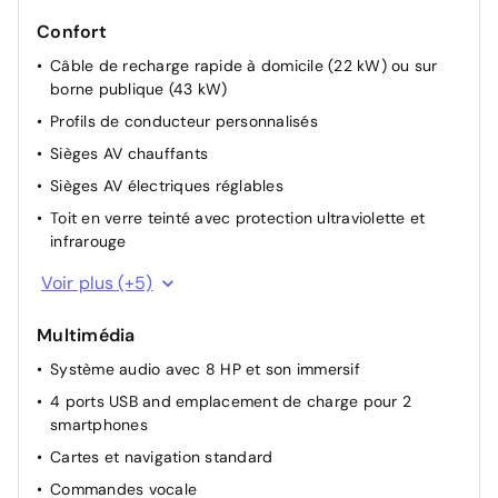
Confort
Câble de recharge rapide à domicile (22 kW) ou sur
borne publique (43 kW)
Profils de conducteur personnalisés
Sièges AV chauffants
Sièges AV électriques réglables
Toit en verre teinté avec protection ultraviolette et
infrarouge
Câble de recharge pour prise domestique
Voir plus (+5)
Accès sans clé et climatisation à distance avec
application
Multimédia
Banquette rabattable 40/60
Système audio avec 8 HP et son immersif
Climatisation bi-zone
4 ports USB and emplacement de charge pour 2
smartphones
Coffre AV + Coffre AR (542 litres)
Cartes et navigation standard
Commandes vocale