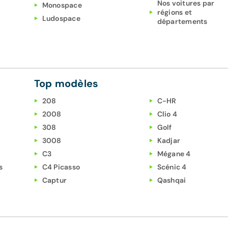
Nos voitures par
Monospace
régions et
Ludospace
départements
Top modèles
208
C-HR
2008
Clio 4
308
Golf
3008
Kadjar
C3
Mégane 4
s
C4 Picasso
Scénic 4
Captur
Qashqai