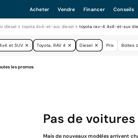
Acheter
Vendre
Financer
Conseils
v diesel
toyota 4x4-et-suv diesel
toyota rav-4 4x4-et-suv die
4x4 et SUV
Toyota, RAV 4
Diesel
Prix
Boîtes 
Pas de voitures
Mais de nouveaux modèles arrivent cha