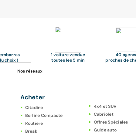
'embarras
1 voiture vendue
40 agenc
du choix !
toutes les 5 min
proches de ch
Nos réseaux
Acheter
4x4 et SUV
Citadine
Cabriolet
Berline Compacte
Offres Spéciales
Routière
Guide auto
Break