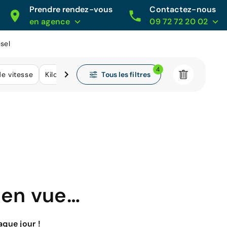
Prendre rendez-vous
Contactez-nous
en agence
09 72 72 20 02
sel
4
Tous les filtres
de vitesse
Kilométrage
 en vue…
que jour !