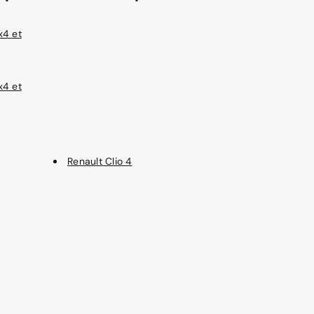
x4 et
x4 et
Renault Clio 4