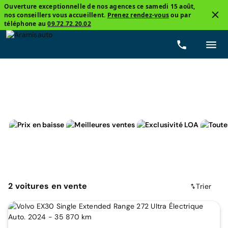
Ouverture exceptionnelle de nos agences ce samedi 15 août,
nos conseillers vous accueillent.
Prenez rendez-vous
ou par
3
téléphone au
09.72.72.20.02
Volvo, EX30
Électrique
Prix
Boîtes de vitesse
2
voitures
en vente
Trier