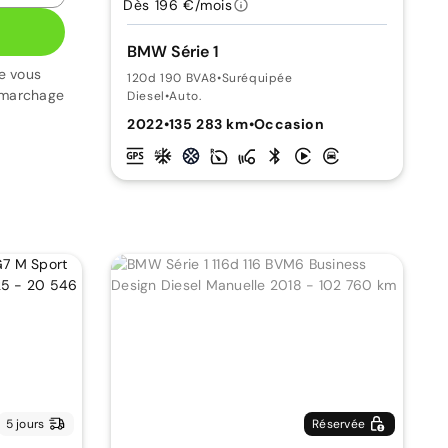
Dès 196 €/mois
BMW Série 1
e vous
120d 190 BVA8
•
Suréquipée
émarchage
Diesel
•
Auto.
2022
•
135 283 km
•
Occasion
5 jours
Réservée