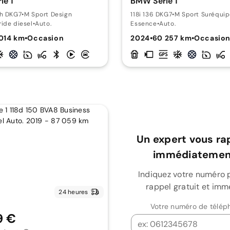
ie 1
BMW Série 1
ch DKG7
•
M Sport Design
118i 136 DKG7
•
M Sport Suréqui
ide diesel
•
Auto.
Essence
•
Auto.
 014 km
•
Occasion
2024
•
60 257 km
•
Occasio
Un expert vous ra
immédiatement
Indiquez votre numéro 
rappel gratuit et imm
24 heures
Votre numéro de télép
9 €