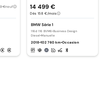
14 499 €
0 €
neuf
Dès 158 €/mois
BMW Série 1
116d 116 BVM6
•
Business Design
Diesel
•
Manuelle
n
2018
•
102 760 km
•
Occasion