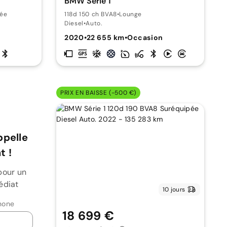
BMW Série 1
pée
118d 150 ch BVA8
•
Lounge
Diesel
•
Auto.
n
2020
•
22 655 km
•
Occasion
PRIX EN BAISSE (-500 €)
ppelle
 !
pour un
édiat
10 jours
hone
18 699 €