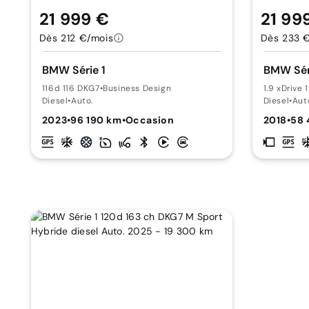
21 999 €
21 99
Dès 212 €/mois
Dès 233 
BMW Série 1
BMW Sér
116d 116 DKG7
•
Business Design
1.9 xDrive
Diesel
•
Auto.
Diesel
•
Aut
2023
•
96 190 km
•
Occasion
2018
•
58 