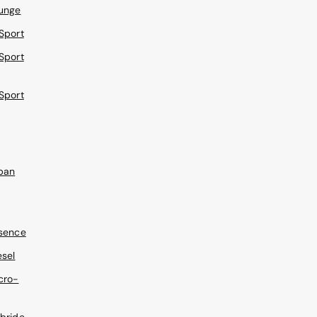
unge
Sport
Sport
Sport
ban
sence
esel
cro-
bride