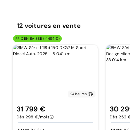
12
voitures
en vente
PRIX EN BAISSE (-1484 €)
24 heures
31 799 €
30 29
Dès 298 €/mois
Dès 252 