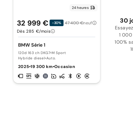
24 heures
30 j
32 999 €
47 400 €
neuf
-30%
Essayez
Dès 285 €/mois
1 000
100% sat
BMW Série 1
1
120d 163 ch DKG7
•
M Sport
Hybride diesel
•
Auto.
2025
•
19 300 km
•
Occasion