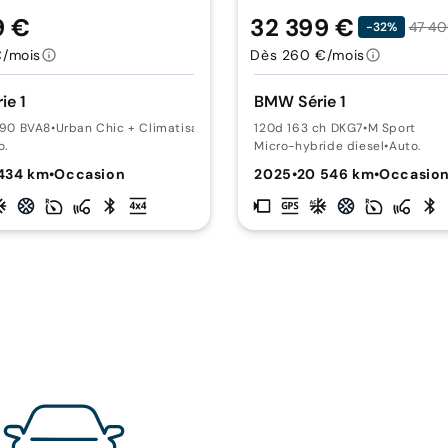
9 €
32 399 €
47 40
-32%
€/mois
Dès 260 €/mois
ie 1
BMW Série 1
 190 BVA8
•
Urban Chic + Climatisation
120d 163 ch DKG7
•
M Sport
o.
Micro-hybride diesel
•
Auto.
434 km
•
Occasion
2025
•
20 546 km
•
Occasio