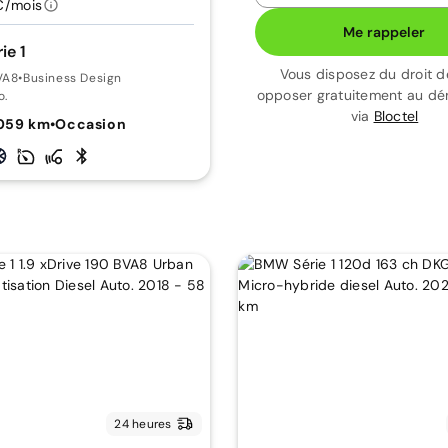
€/mois
Me rappeler
ie 1
Vous disposez du droit d
VA8
•
Business Design
opposer gratuitement au d
o.
via
Bloctel
059 km
•
Occasion
24 heures