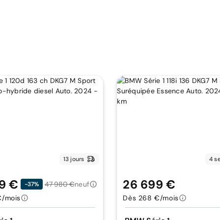
13 jours
4 s
9 €
26 699 €
47 980 €
neuf
-37%
€/mois
Dès 268 €/mois