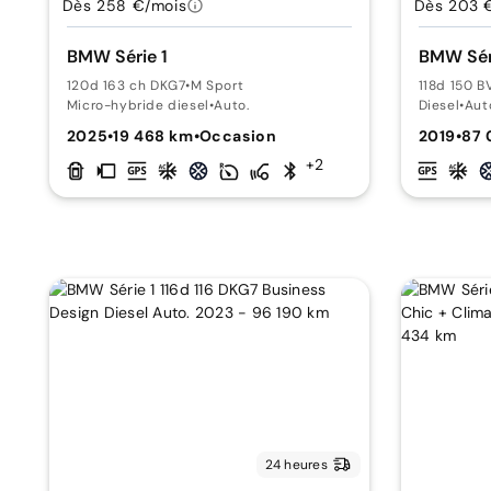
Dès 258 €/mois
Dès 203 
BMW Série 1
BMW Sér
120d 163 ch DKG7
•
M Sport
118d 150 B
Micro-hybride diesel
•
Auto.
Diesel
•
Aut
2025
•
19 468 km
•
Occasion
2019
•
87 
+2
24 heures