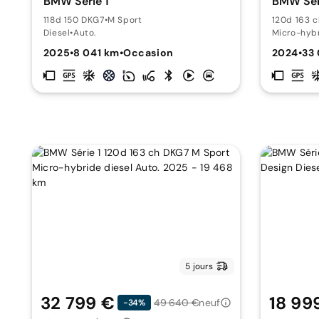
BMW Série 1
BMW Sér
118d 150 DKG7
•
M Sport
120d 163 
Diesel
•
Auto.
Micro-hybr
2025
•
8 041 km
•
Occasion
2024
•
33
5 jours
32 799 €
18 99
49 640 €
neuf
-34%