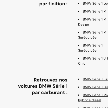
par finition :
BMW Série 1 Lo
BMW Série 1 M 
BMW Série 1 M 
Design
BMW Série 1 M 
Suréquipée
BMW Série 1
Suréquipée
BMW Série 1 Ur
Chic
Retrouvez nos
BMW Série 1 Es
voitures BMW Série 1
BMW Série 1 Di
par carburant :
BMW Série 1 Mi
hybride diesel
BMW Série 1 Hy