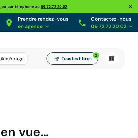
s
ou par téléphone au
09.72.72.20.02
Prendre rendez-vous
Contactez-nous
en agence
09 72 72 20 02
2
Tous les filtres
Kilométrage
 en vue…