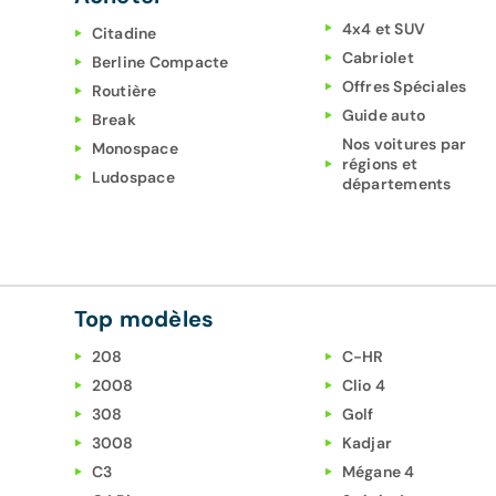
4x4 et SUV
Citadine
Cabriolet
Berline Compacte
Offres Spéciales
Routière
Guide auto
Break
Nos voitures par
Monospace
régions et
Ludospace
départements
Top modèles
208
C-HR
2008
Clio 4
308
Golf
3008
Kadjar
C3
Mégane 4