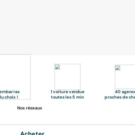
'embarras
1 voiture vendue
40 agenc
du choix !
toutes les 5 min
proches de ch
Nos réseaux
Acheter