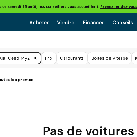
ce samedi 15 août, nos conseillers vous accueillent.
Prenez rendez-vou
Acheter
Vendre
Financer
Conseils
Kia, Ceed My21
Prix
Carburants
Boîtes de vitesse
Pas de voitures