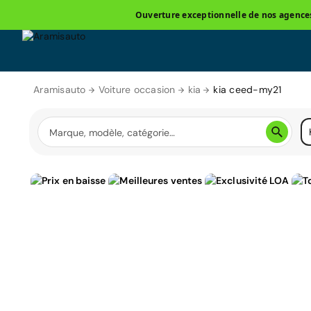
Ouverture exceptionnelle de nos agences 
Aramisauto
Voiture occasion
kia
kia ceed-my21