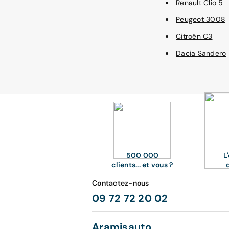
Renault Clio 5
Peugeot 3008
Citroën C3
Dacia Sandero
500 000
L
clients... et vous ?
Contactez-nous
09 72 72 20 02
Aramisauto