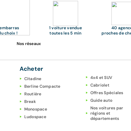
'embarras
1 voiture vendue
40 agenc
du choix !
toutes les 5 min
proches de ch
Nos réseaux
Acheter
4x4 et SUV
Citadine
Cabriolet
Berline Compacte
Offres Spéciales
Routière
Guide auto
Break
Nos voitures par
Monospace
régions et
Ludospace
départements