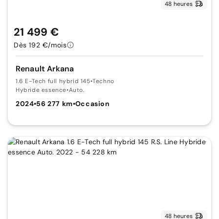
48 heures
21 499 €
Dès 192 €/mois
Renault Arkana
1.6 E-Tech full hybrid 145
•
Techno
Hybride essence
•
Auto.
2024
•
56 277 km
•
Occasion
48 heures