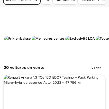
à vos besoins.
20
voitures
en vente
Trier