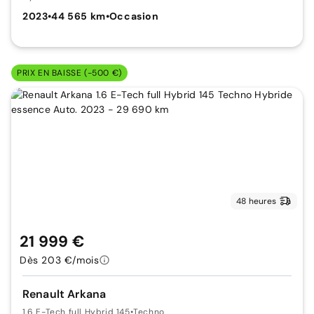
2023
•
44 565 km
•
Occasion
PRIX EN BAISSE (-500 €)
48 heures
21 999 €
Dès 203 €/mois
Renault Arkana
1.6 E-Tech full Hybrid 145
•
Techno