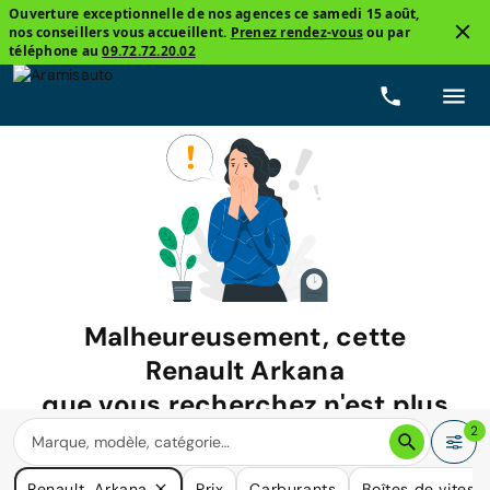
Ouverture exceptionnelle de nos agences ce samedi 15 août,
nos conseillers vous accueillent.
Prenez rendez-vous
ou par
téléphone au
09.72.72.20.02
Malheureusement, cette
Renault Arkana
que vous recherchez n'est plus
disponible.
2
Nous avons de nombreuses voitures qui pourraient répondre
Renault, Arkana
Prix
Carburants
Boîtes de vitess