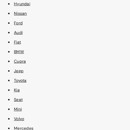
Hyundai
Nissan
Ford
Audi
Fiat
BMW
Cupra
Jeep
Toyota
Kia
Seat
Mini
Volvo
Mercedes