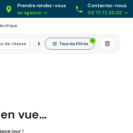
Prendre rendez-vous
Contactez-nous
en agence
09 72 72 20 02
lectrique
4
Tous les filtres
es de vitesse
Kilométrage
 en vue…
que jour !