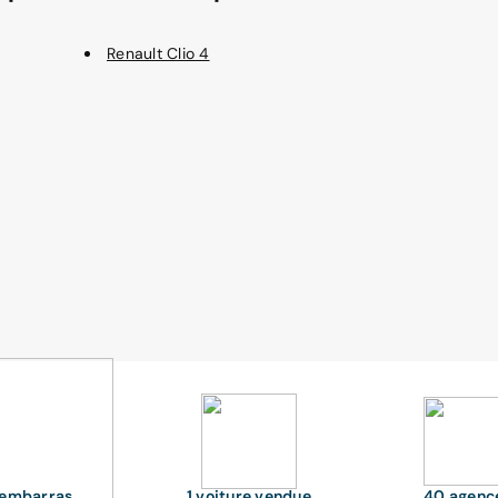
Renault Clio 4
'embarras
1 voiture vendue
40 agenc