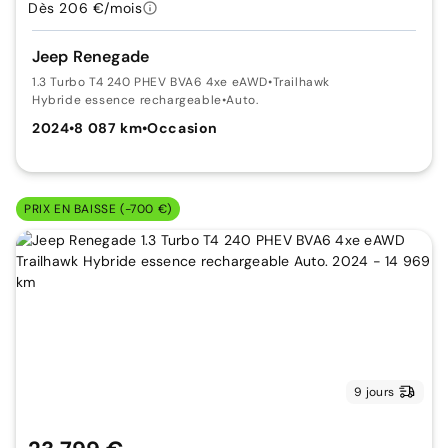
Dès 206 €/mois
Jeep Renegade
1.3 Turbo T4 240 PHEV BVA6 4xe eAWD
•
Trailhawk
Hybride essence rechargeable
•
Auto.
2024
•
8 087 km
•
Occasion
PRIX EN BAISSE (-700 €)
9 jours