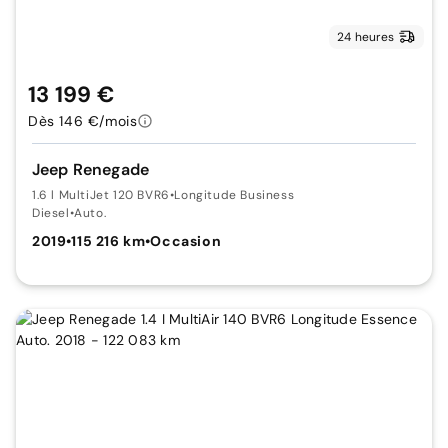
24 heures
13 199 €
Dès 146 €/mois
Jeep Renegade
1.6 l MultiJet 120 BVR6
•
Longitude Business
Diesel
•
Auto.
2019
•
115 216 km
•
Occasion