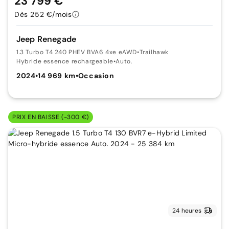
23 799 €
Dès 252 €/mois
Jeep Renegade
1.3 Turbo T4 240 PHEV BVA6 4xe eAWD
•
Trailhawk
Hybride essence rechargeable
•
Auto.
2024
•
14 969 km
•
Occasion
PRIX EN BAISSE (-300 €)
24 heures