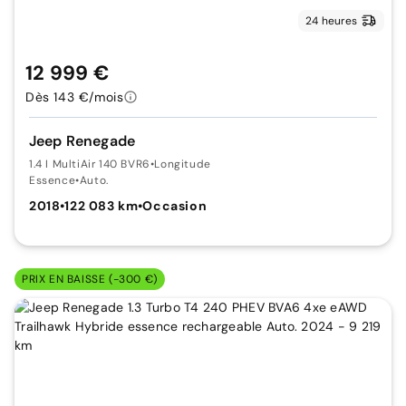
24 heures
12 999 €
Dès 143 €/mois
Jeep Renegade
1.4 I MultiAir 140 BVR6
•
Longitude
Essence
•
Auto.
2018
•
122 083 km
•
Occasion
PRIX EN BAISSE (-300 €)