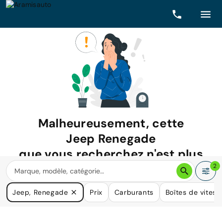
Malheureusement, cette
Jeep Renegade
que vous recherchez n'est plus
disponible.
2
Nous avons de nombreuses voitures qui pourraient répondre
Jeep, Renegade
Prix
Carburants
Boîtes de vitess
à vos besoins.