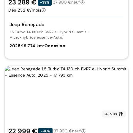
23 289 €
37 900 €
neuf
-39%
Dès 232 €/mois
Jeep Renegade
1.5 Turbo T4 130 ch BVR7 e-Hybrid Summit
•
-
Micro-hybride essence
•
Auto.
2025
•
19 774 km
•
Occasion
14 jours
22 999 €
37 900 €
neuf
-40%