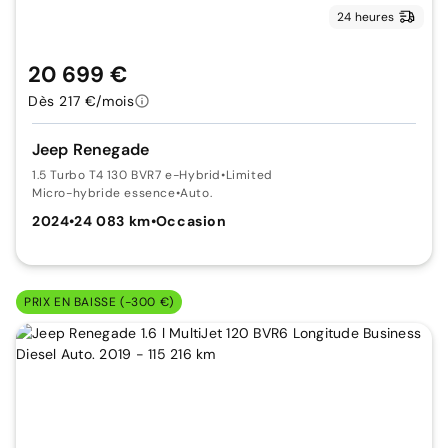
24 heures
20 699 €
Dès 217 €/mois
Jeep Renegade
1.5 Turbo T4 130 BVR7 e-Hybrid
•
Limited
Micro-hybride essence
•
Auto.
2024
•
24 083 km
•
Occasion
PRIX EN BAISSE (-300 €)