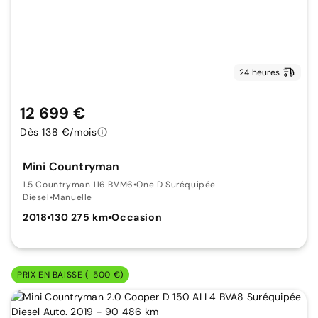
24 heures
12 699 €
Dès 138 €/mois
Mini Countryman
1.5 Countryman 116 BVM6
•
One D Suréquipée
Diesel
•
Manuelle
2018
•
130 275 km
•
Occasion
PRIX EN BAISSE (-500 €)