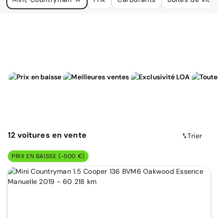
à vos besoins.
12
voitures
en vente
Trier
PRIX EN BAISSE (-500 €)