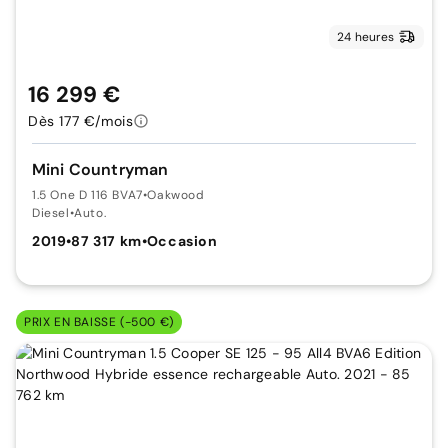
24 heures
16 299 €
Dès 177 €/mois
Mini Countryman
1.5 One D 116 BVA7
•
Oakwood
Diesel
•
Auto.
2019
•
87 317 km
•
Occasion
PRIX EN BAISSE (-500 €)