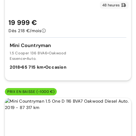
48 heures
19 999 €
Dès 218 €/mois
Mini Countryman
1.5 Cooper 136 BVA6
•
Oakwood
Essence
•
Auto.
2018
•
65 715 km
•
Occasion
PRIX EN BAISSE (-1000 €)