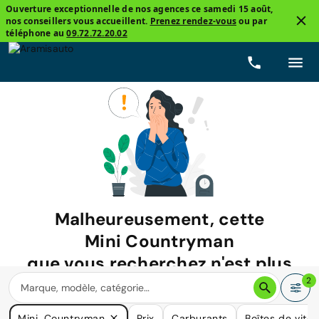
Ouverture exceptionnelle de nos agences ce samedi 15 août,
nos conseillers vous accueillent.
Prenez rendez-vous
ou par
téléphone au
09.72.72.20.02
Malheureusement, cette
Mini Countryman
que vous recherchez n'est plus
disponible.
2
Nous avons de nombreuses voitures qui pourraient répondre
Mini, Countryman
Prix
Carburants
Boîtes de vite