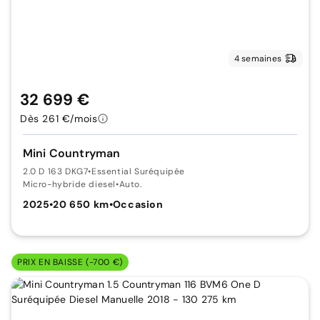
4 semaines
32 699 €
Dès 261 €/mois
Mini Countryman
2.0 D 163 DKG7
•
Essential Suréquipée
Micro-hybride diesel
•
Auto.
2025
•
20 650 km
•
Occasion
PRIX EN BAISSE (-700 €)