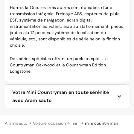
Hormis la One, les trois autres sont équipées d’une
transmission intégrale. Freinage ABS, capteurs de pluie,
ESP, système de navigation, écran digital,
instrumentation au volant, aide au stationnement, pneus
jantes alu 17 pouces, système de localisation du
véhicule, etc., sont disponibles de série selon la finition
choisie.
Des séries spéciales offrent un pack complet : la
Countryman Oakwood et la Countryman Edition
Longstone.
Votre Mini Countryman en toute sérénité
avec Aramisauto
L’achat d’une Mini Countryman sur le site d’Aramisauto
Aramisauto
Voiture occasion
mini
mini countryman
peut être fait en toute sérénité. Que ce soit sur le plan
des caractéristiques des véhicules mis en vente, sur