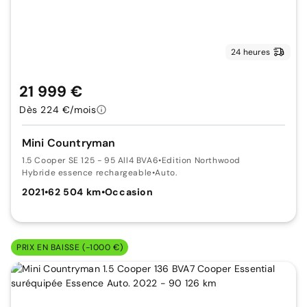
24 heures
21 999 €
Dès 224 €/mois
Mini Countryman
1.5 Cooper SE 125 - 95 All4 BVA6
•
Edition Northwood
Hybride essence rechargeable
•
Auto.
2021
•
62 504 km
•
Occasion
PRIX EN BAISSE (-1000 €)