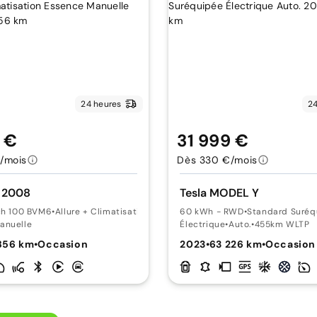
24 heures
24
9 €
31 999 €
/mois
Dès 330 €/mois
 2008
Tesla MODEL Y
ech 100 BVM6
•
Allure + Climatisation
60 kWh - RWD
•
Standard Suréq
anuelle
Électrique
•
Auto.
•
455km WLTP
856 km
•
Occasion
2023
•
63 226 km
•
Occasion