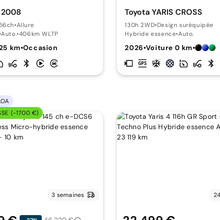
 2008
Toyota YARIS CROSS
156ch
•
Allure
130h 2WD
•
Design suréquipée
•
Auto.
•
406km WLTP
Hybride essence
•
Auto.
625 km
•
Occasion
2026
•
Voiture 0 km
•
LOA
SSE (-1700 €)
3 semaines
24