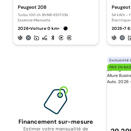
Peugeot 208
Peugeot
Turbo 100 ch BVM6
•
EDITION
54 kWh - 
Essence
•
Manuelle
Électrique
2026
•
Voiture 0 km
•
2025
•
7 
Exclusivité 
PRIX EN BAI
Financement sur-mesure
Estimer votre mensualité de