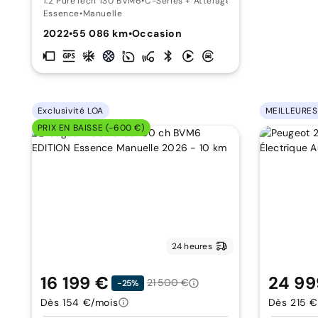
1.2 PureTech 130 BVM6
•
C-Series + Attelage
Essence
•
Manuelle
2022
•
55 086 km
•
Occasion
Exclusivité LOA
MEILLEURES
PRIX EN BAISSE (-600 €)
24 heures
16 199 €
24 99
21 500 €
-25%
Dès 154 €/mois
Dès 215 €