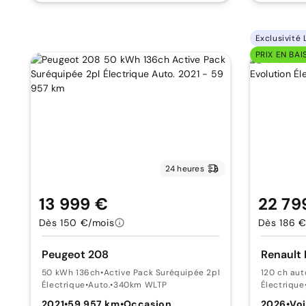
Exclusivité 
PRIX EN BAI
24 heures
13 999 €
22 79
Dès 150 €/mois
Dès 186 €
Peugeot 208
Renault 
50 kWh 136ch
•
Active Pack Suréquipée 2pl
120 ch au
Électrique
•
Auto.
•
340km WLTP
Électrique
2021
•
59 957 km
•
Occasion
2026
•
Voi