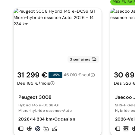
PRIX EN BAI
3 semaines
31 299 €
30 69
46 010 €
neuf
-35%
Dès 185 €/mois
Dès 326 
Peugeot 3008
Jaecoo 
Hybrid 145 e-DCS6
•
GT
SHS-P
•
Sel
Micro-hybride essence
•
Auto.
Hybride e
2026
•
14 234 km
•
Occasion
2026
•
Voi