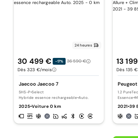
24 heures
30 499 €
13 19
36 590 €
-17%
Dès 323 €/mois
Dès 135 €
Jaecoo Jaecoo 7
Peugeot
SHS-P
•
Select
1.2 PureT
Hybride essence rechargeable
•
Auto.
Essence
•
M
2025
•
Voiture 0 km
2021
•
39 