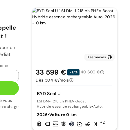
ppelle
 !
pour un
édiat
3 semaines
hone
33 599 €
40 600 €
-17%
Dès 304 €/mois
BYD Seal U
e vous
1.5l DM-i 218 ch PHEV
•
Boost
émarchage
Hybride essence rechargeable
•
Auto.
2026
•
Voiture 0 km
+2