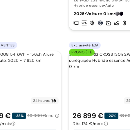
1.6 T-GDI 239 Hybrid BVA6
•
Intu
Hybride essence
•
Auto.
2026
•
Voiture 0 km
•
 VENTES
Exclusivité LOA
PROMO ÉTÉ
24 heures
24
9 €
26 899 €
40 000 €
neuf
33 5
-38%
-20%
/mois
Dès 174 €/mois