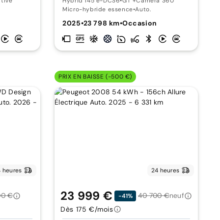
itive
Hybrid 145 e-DCS6
•
GT +Caméra 360°
Micro-hybride essence
•
Auto.
2025
•
23 798 km
•
Occasion
PRIX EN BAISSE (-500 €)
 heures
24 heures
23 999 €
00 €
40 700 €
neuf
-41%
Dès 175 €/mois