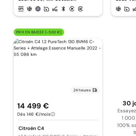
PRIX EN BAISSE (-500 €)
24 heures
30 j
14 499 €
Essayez
Dès 146 €/mois
1 000
100% sat
Citroën C4
1