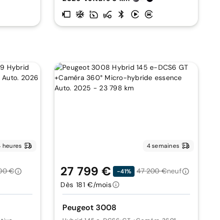
 heures
4 semaines
27 799 €
00 €
47 200 €
neuf
-41%
Dès 181 €/mois
Peugeot 3008