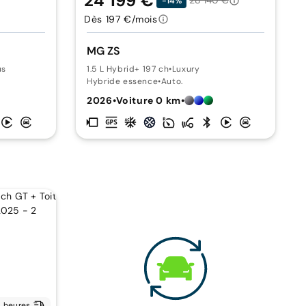
24 199 €
28 140 €
-14%
Dès 197 €/mois
MG ZS
us
1.5 L Hybrid+ 197 ch
•
Luxury
Hybride essence
•
Auto.
2026
•
Voiture 0 km
•
 heures