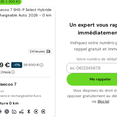
SSE (-300 €)
Un expert vous ra
immédiatement
Indiquez votre numéro 
rappel gratuit et imm
24 heures
Votre numéro de télép
9 €
36 890 €
-17%
€/mois
Me rappeler
Jaecoo 7
Vous disposez du droit d
ect
opposer gratuitement au d
ssence rechargeable
•
Auto.
via
Bloctel
ture 0 km