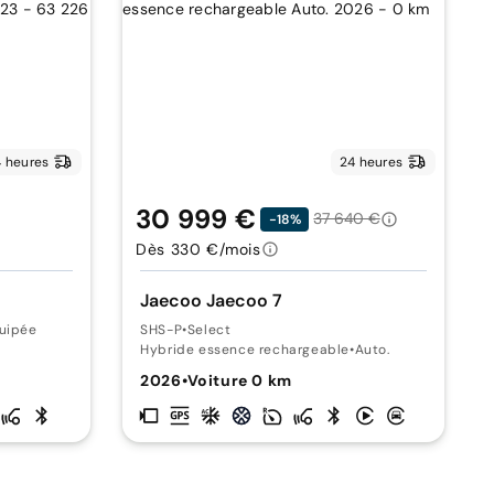
 heures
24 heures
30 999 €
37 640 €
-18%
Dès 330 €/mois
Jaecoo Jaecoo 7
uipée
SHS-P
•
Select
Hybride essence rechargeable
•
Auto.
2026
•
Voiture 0 km