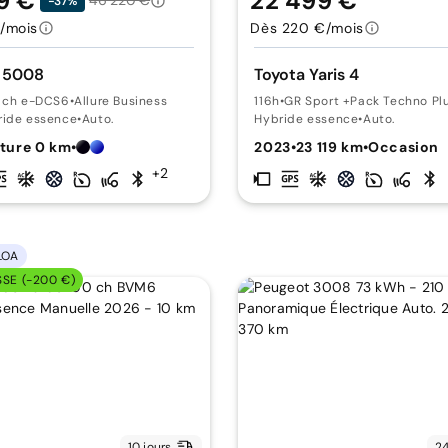
9 €
22 499 €
46 220 €
-37%
/mois
Dès 220 €/mois
 5008
Toyota Yaris 4
5 ch e-DCS6
•
Allure Business
116h
•
GR Sport +Pack Techno Pl
ride essence
•
Auto.
Hybride essence
•
Auto.
ture 0 km
•
2023
•
23 119 km
•
Occasion
+2
LOA
SSE (-200 €)
10 jours
24