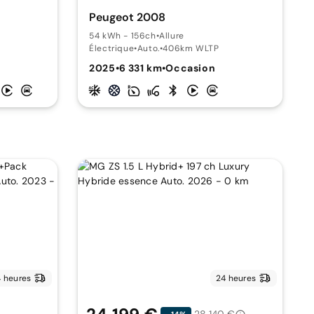
Peugeot 2008
54 kWh - 156ch
•
Allure
Électrique
•
Auto.
•
406km WLTP
2025
•
6 331 km
•
Occasion
 heures
24 heures