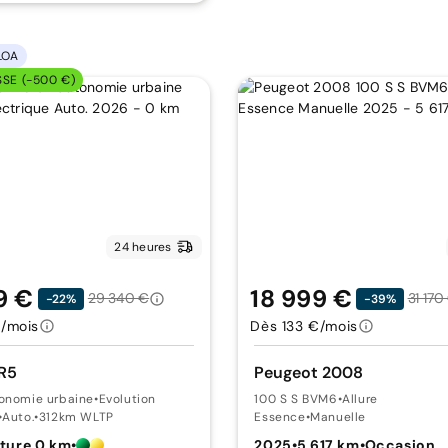
LOA
SSE (-500 €)
24 heures
9 €
18 999 €
29 340 €
31 170
-22%
-39%
/mois
Dès 133 €/mois
R5
Peugeot 2008
tonomie urbaine
•
Evolution
100 S S BVM6
•
Allure
•
Auto.
•
312km WLTP
Essence
•
Manuelle
ture 0 km
•
2025
•
5 617 km
•
Occasion