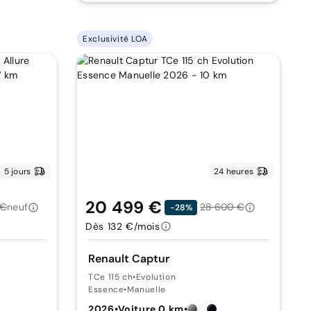
Exclusivité LOA
5 jours
24 heures
20 499 €
 €
neuf
28 600 €
-28%
Dès 132 €/mois
Renault Captur
TCe 115 ch
•
Evolution
Essence
•
Manuelle
2026
•
Voiture 0 km
•