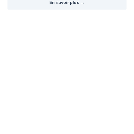
En savoir plus →
Contactez-nous
Nos réseaux
09 72 72 20 02
Top marques
Top modèles
Découvrez les avis de nos clients