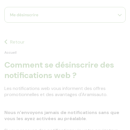
s
s'
Me désinscrire
a
p
fa
la
sé
Retour
Accueil
Comment se désinscrire des
notifications web ?
Les notifications web vous informent des offres 
promotionnelles et des avantages d'Aramisauto.
Nous n’envoyons jamais de notifications sans que 
vous les ayez activées au préalable
.