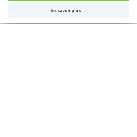
En savoir plus →
Contactez-nous
Nos réseaux
09 72 72 20 02
Top marques
Top modèles
Découvrez les avis de nos clients