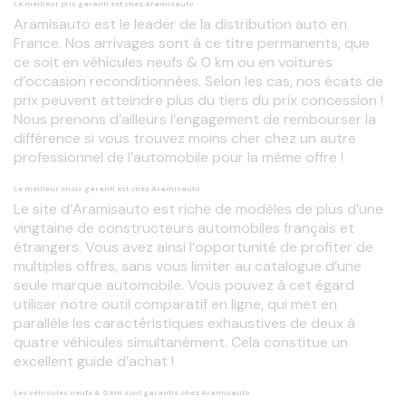
Le meilleur prix garanti est chez Aramisauto
Aramisauto est le leader de la distribution auto en 
France. Nos arrivages sont à ce titre permanents, que 
ce soit en véhicules neufs & 0 km ou en voitures 
d’occasion reconditionnées. Selon les cas, nos écats de 
prix peuvent atteindre plus du tiers du prix concession ! 
Nous prenons d’ailleurs l’engagement de rembourser la 
différence si vous trouvez moins cher chez un autre 
professionnel de l’automobile pour la même offre !
Le meilleur choix garanti est chez Aramisauto
Le site d’Aramisauto est riche de modèles de plus d’une 
vingtaine de constructeurs automobiles français et 
étrangers. Vous avez ainsi l’opportunité de profiter de 
multiples offres, sans vous limiter au catalogue d’une 
seule marque automobile. Vous pouvez à cet égard 
utiliser notre outil comparatif en ligne, qui met en 
parallèle les caractéristiques exhaustives de deux à 
quatre véhicules simultanément. Cela constitue un 
excellent guide d’achat !
Les véhicules neufs & 0 km sont garantis chez Aramisauto