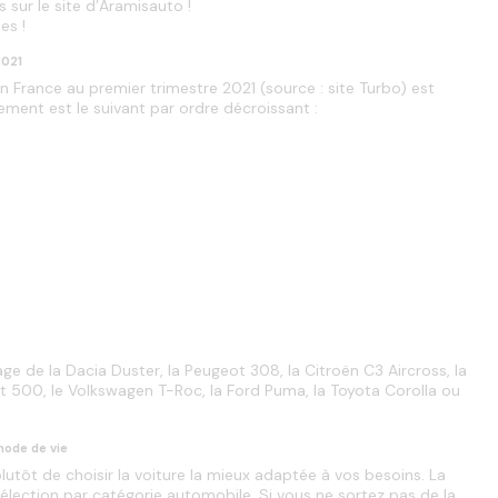
 sur le site d’Aramisauto !
es !
2021
 France au premier trimestre 2021 (source : site Turbo) est 
ment est le suivant par ordre décroissant :
ge de la Dacia Duster, la Peugeot 308, la Citroën C3 Aircross, la 
at 500, le Volkswagen T-Roc, la Ford Puma, la Toyota Corolla ou 
mode de vie
lutôt de choisir la voiture la mieux adaptée à vos besoins. La 
élection par catégorie automobile. Si vous ne sortez pas de la 