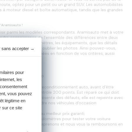
la route, optez pour un petit ou un grand SUV. Les automobilistes 
ères à moteur diesel et boîte automatique, tandis que les grandes 
d’Aramisauto !
choisir parmi les modèles correspondants. Aramisauto met à votre 
rendre connaissance de l’ensemble des différences entre deux 
en le nombre de kilomètres, les équipements, que les détails 
 performances... sans oublier les photos. Ainsi pouvez-vous, 
r sans accepter
→
d’occasion reconditionnées en fonction de vos critères, aussi 
milaires pour
 garanti par Aramisauto.
internet, les
e consentement
 par notre usine de reconditionnement auto, avant d’être
e d’experts qui en contrôle 200 points. Est réparé ce qui doit
ment, vous pouvez
plus, la carrosserie présente des défauts, elle est repeinte avec
êt légitime en
t cela contribue à rendre nos véhicules d'occasion
 sur ce site
casion.
nées sont proposées au meilleur prix garanti.
re 30 jours ou mille kilomètres pour tester votre voiture
convient pas, nous la reprenons et nous vous la remboursons en