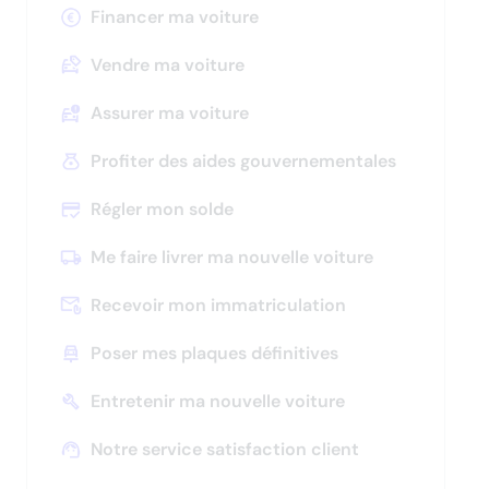
les
Financer ma voiture
sous-
catégories
Vendre ma voiture
Appuyez
pour
Assurer ma voiture
afficher
les
Profiter des aides gouvernementales
sous-
catégories
Régler mon solde
Me faire livrer ma nouvelle voiture
Appuyez
pour
Recevoir mon immatriculation
afficher
Appuyez
les
pour
Poser mes plaques définitives
sous-
afficher
catégories
les
Entretenir ma nouvelle voiture
sous-
catégories
Notre service satisfaction client