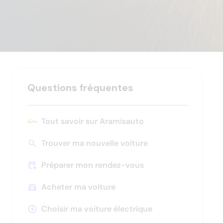
Questions fréquentes
Tout savoir sur Aramisauto
Trouver ma nouvelle voiture
Appuyez
pour
Préparer mon rendez-vous
afficher
les
Acheter ma voiture
sous-
Appuyez
catégories
pour
Choisir ma voiture électrique
afficher