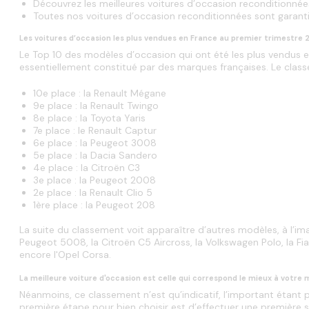
Découvrez les meilleures voitures d’occasion reconditionnées
Toutes nos voitures d’occasion reconditionnées sont garanti
Les voitures d’occasion les plus vendues en France au premier trimestre 
Le Top 10 des modèles d’occasion qui ont été les plus vendus en
essentiellement constitué par des marques françaises. Le classe
10e place : la Renault Mégane
9e place : la Renault Twingo
8e place : la Toyota Yaris
7e place : le Renault Captur
6e place : la Peugeot 3008
5e place : la Dacia Sandero
4e place : la Citroën C3
3e place : la Peugeot 2008
2e place : la Renault Clio 5
1ère place : la Peugeot 208
La suite du classement voit apparaître d’autres modèles, à l’ima
Peugeot 5008, la Citroën C5 Aircross, la Volkswagen Polo, la Fi
encore l'Opel Corsa.
La meilleure voiture d'occasion est celle qui correspond le mieux à votre 
Néanmoins, ce classement n’est qu’indicatif, l’important étant p
première étape pour bien choisir est d’effectuer une première s