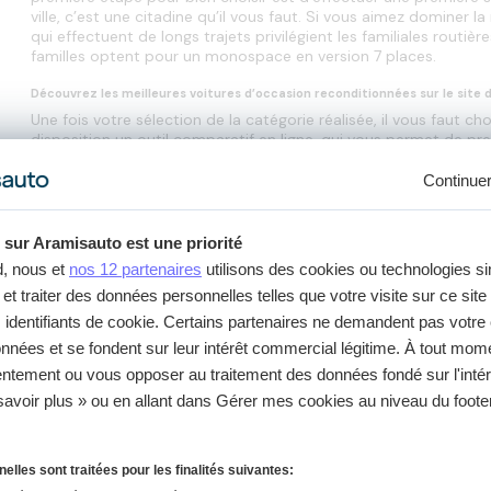
ville, c’est une citadine qu’il vous faut. Si vous aimez dominer 
qui effectuent de longs trajets privilégient les familiales routi
familles optent pour un monospace en version 7 places.
Découvrez les meilleures voitures d’occasion reconditionnées sur le site 
Une fois votre sélection de la catégorie réalisée, il vous faut 
disposition un outil comparatif en ligne, qui vous permet de p
véhicules. Les données sont exhaustives, et concernent aussi bi
des moteurs essence, diesel, électrique, hybride, GPL avec leurs
Continue
d’un coup d'œil, visualiser quelles sont les meilleures voitures 
nombreux soient-ils.
 sur Aramisauto est une priorité
Toutes nos voitures d’occasion reconditionnées sont garanties !
d, nous et
nos 12 partenaires
utilisons des cookies ou technologies si
L’achat de voiture d'occasion reconditionnée est plusieurs fois
et traiter des données personnelles telles que votre visite sur ce site 
s identifiants de cookie. Certains partenaires ne demandent pas votr
Le reconditionnement auto. Chaque voiture d’occasion passe
proposée à la vente. Elle y est prise en charge par une équip
données et se fondent sur leur intérêt commercial légitime. À tout mo
être réparé et est remplacé ce qui doit être remplacé. Si, de 
sentement ou vous opposer au traitement des données fondé sur l'intér
la référence de peinture préconisée par le constructeur. Tou
savoir plus » ou en allant dans Gérer mes cookies au niveau du footer
reconditionnés les plus fiables et les meilleures voitures d'oc
Le meilleur prix garanti. Nos voitures d’occasion recondition
La garantie satisfait ou 100% remboursé. Aramisauto vous off
d’occasion reconditionnée. Dans le cas où celle-ci ne vous 
lles sont traitées pour les finalités suivantes:
totalité.