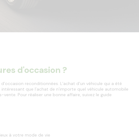
dans
la
barre
de
recherche,
des
suggestions
s'affichent
automatiquement
pour
ures d'occasion ?
faciliter
la
sélection.
 d’occasion reconditionnées. L’achat d’un véhicule qui a été 
s intéressant que l’achat de n’importe quel véhicule automobile 
-vente. Pour réaliser une bonne affaire, suivez le guide 
mieux à votre mode de vie