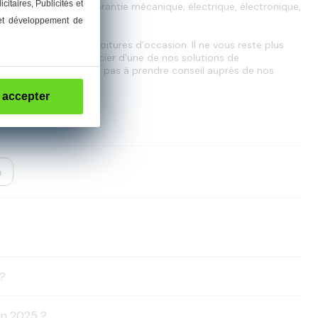
icitaires
, Publicités et
is ou 15 000 km de garantie mécanique, électrique, électronique,
 et développement de
ment les meilleures voitures d’occasion. Il ne vous reste plus 
 possibilité de bénéficier d'une de nos solutions de 
s souhaits. N'hésitez pas à prendre conseil auprès de nos 
 accepter
n
 ?
 en 2025 ?