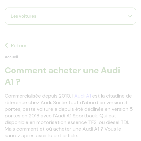
s
s'
Les voitures
a
p
fa
la
sé
Retour
Accueil
Comment acheter une Audi
A1 ?
Commercialisée depuis 2010, l’
Audi A1
 est la citadine de 
référence chez Audi. Sortie tout d’abord en version 3 
portes, cette voiture a depuis été déclinée en version 5 
portes en 2018 avec l’Audi A1 Sportback. Qui est 
disponible en motorisation essence TFSI ou diesel TDI. 
Mais comment et où acheter une Audi A1 ? Vous le 
saurez après avoir lu cet article.