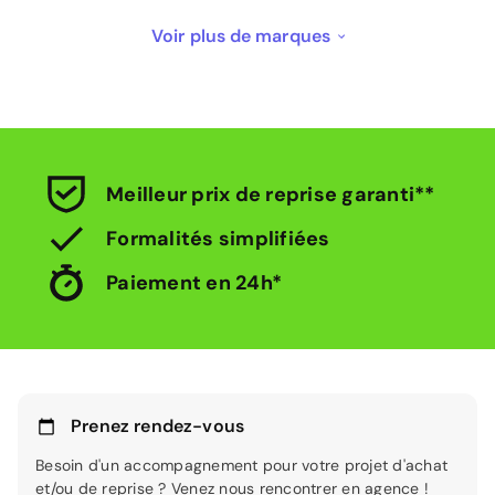
Voir plus de marques
Reprise Dacia
Reprise Fiat
Reprise Ford
Reprise Hyundai
Meilleur prix de reprise garanti**
Reprise Jeep
Reprise Kia
Formalités simplifiées
Reprise Mercedes
Reprise Nissan
Paiement en 24h*
Reprise Opel
Reprise Peugeot
Prenez rendez-vous
Reprise Renault
Reprise Seat
Besoin d'un accompagnement pour votre projet d'achat
et/ou de reprise ? Venez nous rencontrer en agence !