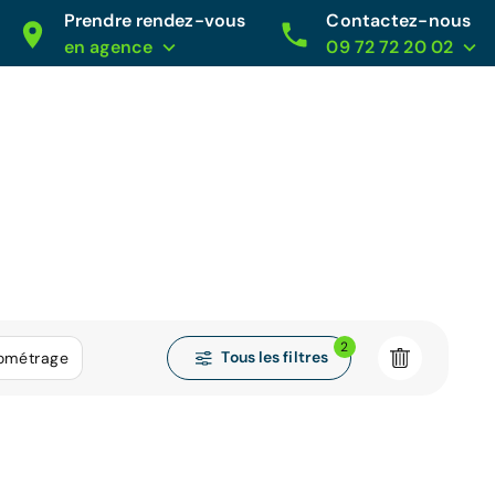
Prendre rendez-vous
Contactez-nous
en agence
09 72 72 20 02
2
Tous les filtres
lométrage