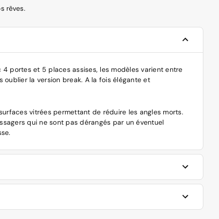
s rêves.
c 4 portes et 5 places assises, les modèles varient entre
oublier la version break. A la fois élégante et
 surfaces vitrées permettant de réduire les angles morts.
assagers qui ne sont pas dérangés par un éventuel
sse.
 longueur de 4 709 mm, largeur de 1 827 mm, hauteur de 1
énération été commercialisée entre 2012 et 2018.