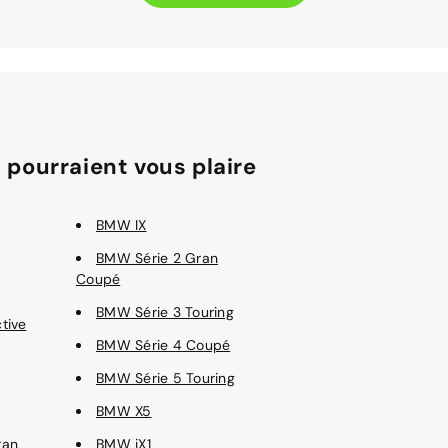
 pourraient vous plaire
BMW IX
BMW Série 2 Gran
Coupé
BMW Série 3 Touring
tive
BMW Série 4 Coupé
BMW Série 5 Touring
BMW X5
ran
BMW iX1