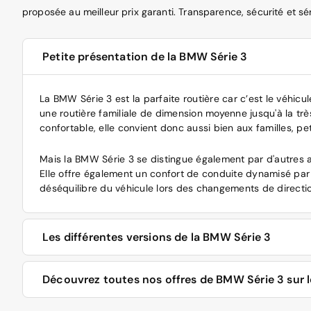
proposée au meilleur prix garanti. Transparence, sécurité et s
Petite présentation de la BMW Série 3
La BMW Série 3 est la parfaite routière car c’est le véhic
une routière familiale de dimension moyenne jusqu'à la très
confortable, elle convient donc aussi bien aux familles, p
Mais la BMW Série 3 se distingue également par d'autres at
Elle offre également un confort de conduite dynamisé par
déséquilibre du véhicule lors des changements de directio
Les différentes versions de la BMW Série 3
La dernière BMW Série 3 en date est la septième générati
Découvrez toutes nos offres de BMW Série 3 sur l
438 mm, pour un coffre de 480 dm3. Mais il est encore pos