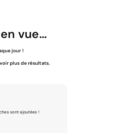
 en vue…
que jour !
oir plus de résultats.
ches sont ajoutées !