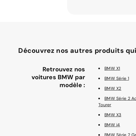
Découvrez nos autres produits qui
Retrouvez nos
BMW X1
voitures BMW par
BMW Série 1
modèle :
BMW X2
BMW Série 2 Ac
Tourer
BMW X3
BMW i4
BMW Série 2 G