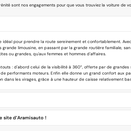
érénité sont nos engagements pour que vous trouviez la voiture de vo
ule idéal pour prendre la route sereinement et confortablement. Ave
 grande limousine, en passant par la grande routière familiale, sans 
etites ou grandes, qu'aux femmes et hommes d'affaires.
outs : d'abord celui de la visibilité à 360°, offerte par de grandes
 de performants moteurs. Enfin elle donne un grand confort aux p
n dans les virages, grâce à une hauteur de caisse relativement ba
on du modèle et date de 2019. Ses dimensions sont les suivantes :
e site d’Aramisauto !
sible d'opter pour l'achat d'occasion des versions de la sixième g