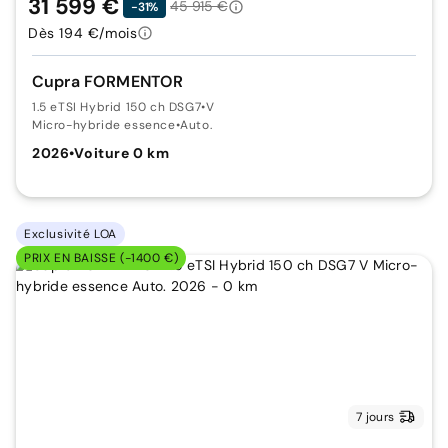
31 599 €
45 915 €
-31%
Dès 194 €/mois
Cupra FORMENTOR
1.5 eTSI Hybrid 150 ch DSG7
•
V
Micro-hybride essence
•
Auto.
2026
•
Voiture 0 km
Exclusivité LOA
PRIX EN BAISSE (-1400 €)
7 jours