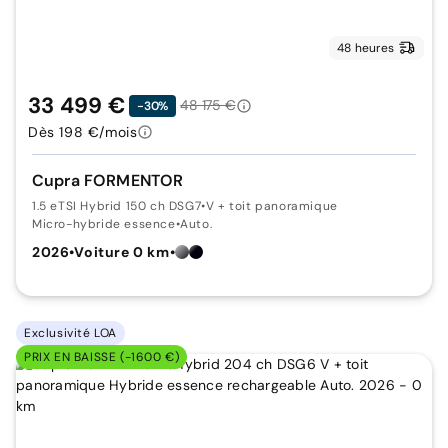
48 heures
33 499 €
48 175 €
-30%
Dès 198 €/mois
Cupra FORMENTOR
1.5 eTSI Hybrid 150 ch DSG7
•
V + toit panoramique
Micro-hybride essence
•
Auto.
2026
•
Voiture 0 km
•
Exclusivité LOA
PRIX EN BAISSE (-1600 €)