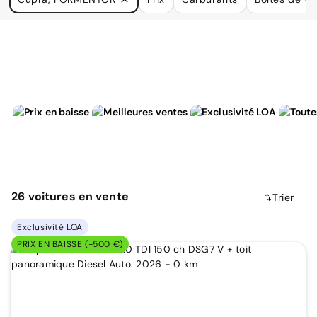
à vos besoins.
26
voitures
en vente
Trier
Exclusivité LOA
PRIX EN BAISSE (-500 €)