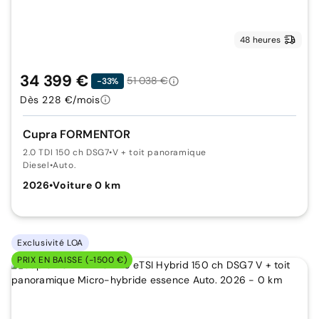
48 heures
34 399 €
51 038 €
-33%
Dès 228 €/mois
Cupra FORMENTOR
2.0 TDI 150 ch DSG7
•
V + toit panoramique
Diesel
•
Auto.
2026
•
Voiture 0 km
Exclusivité LOA
PRIX EN BAISSE (-1500 €)