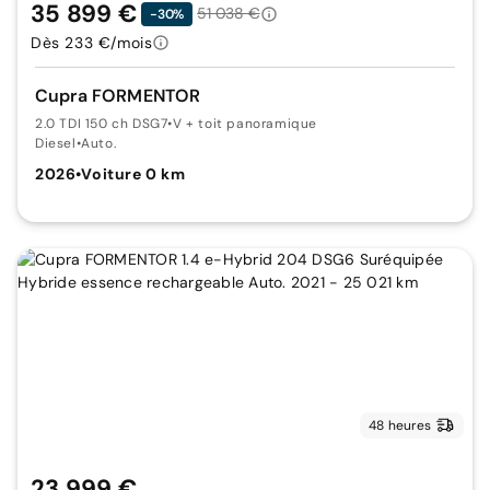
35 899 €
51 038 €
-30%
Dès 233 €/mois
Cupra FORMENTOR
2.0 TDI 150 ch DSG7
•
V + toit panoramique
Diesel
•
Auto.
2026
•
Voiture 0 km
48 heures
23 999 €