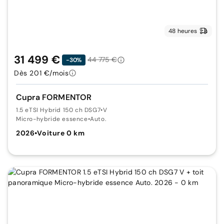
48 heures
31 499 €
44 775 €
-30%
Dès 201 €/mois
Cupra FORMENTOR
1.5 eTSI Hybrid 150 ch DSG7
•
V
Micro-hybride essence
•
Auto.
2026
•
Voiture 0 km