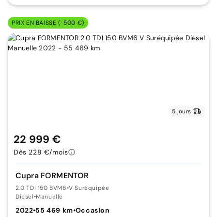
PRIX EN BAISSE (-500 €)
5 jours
22 999 €
Dès 228 €/mois
Cupra FORMENTOR
2.0 TDI 150 BVM6
•
V Suréquipée
Diesel
•
Manuelle
2022
•
55 469 km
•
Occasion