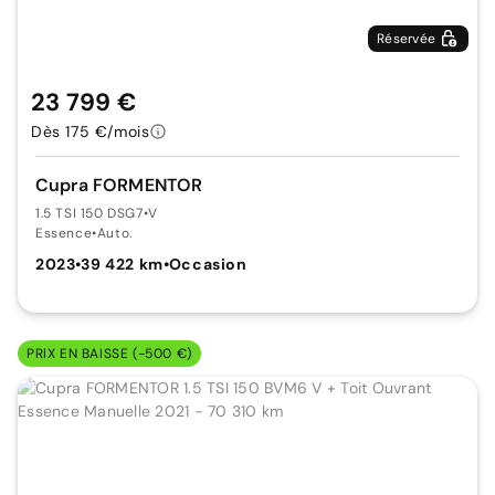
Réservée
23 799 €
Dès 175 €/mois
Cupra FORMENTOR
1.5 TSI 150 DSG7
•
V
Essence
•
Auto.
2023
•
39 422 km
•
Occasion
PRIX EN BAISSE (-500 €)