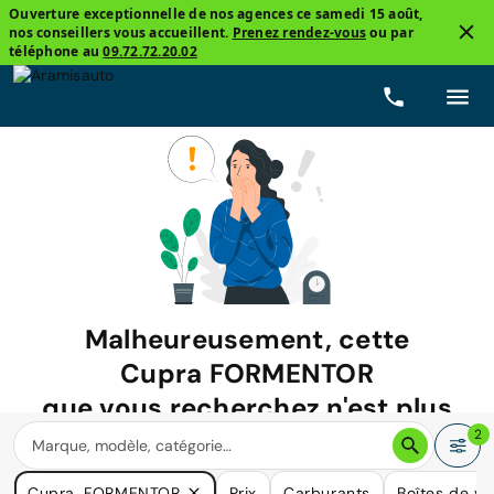
Ouverture exceptionnelle de nos agences ce samedi 15 août,
nos conseillers vous accueillent.
Prenez rendez-vous
ou par
téléphone au
09.72.72.20.02
Malheureusement, cette
Cupra FORMENTOR
que vous recherchez n'est plus
disponible.
2
Nous avons de nombreuses voitures qui pourraient répondre
Cupra, FORMENTOR
Prix
Carburants
Boîtes de vi