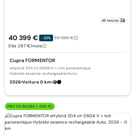
48 heures
40 399 €
59 085 €
-32%
Dès 297 €/mois
Cupra FORMENTOR
eHybrid 204 ch DSG6
•
V + toit panoramique
Hybride essence rechargeable
•
Auto.
2026
•
Voiture 0 km
•
PRIX EN BAISSE (-500 €)