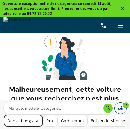
Ouverture exceptionnelle de nos agences ce samedi 15 août,
nos conseillers vous accueillent.
Prenez rendez-vous
ou par
téléphone au
09.72.72.20.02
Malheureusement, cette voiture
que vous recherchez n'est plus
disponible.
2
Nous avons de nombreuses voitures qui pourraient répondre
Dacia, Lodgy
Prix
Carburants
Boîtes de vitesse
à vos besoins.