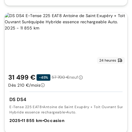
24 heures
31 499 €
57 700 €
neuf
-45%
Dès 210 €/mois
DS DS4
E-Tense 225 EAT8
•
Antoine de Saint Exupéry + Toit Ouvrant Suréqu
Hybride essence rechargeable
•
Auto.
2025
•
11 855 km
•
Occasion