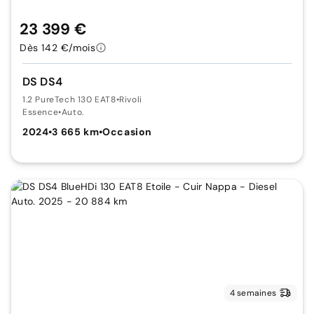
23 399 €
Dès 142 €/mois
DS DS4
1.2 PureTech 130 EAT8
•
Rivoli
Essence
•
Auto.
2024
•
3 665 km
•
Occasion
4 semaines