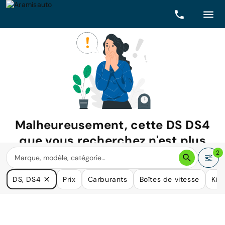
Malheureusement, cette
DS DS4
que vous recherchez n'est plus
disponible.
2
Nous avons de nombreuses voitures qui pourraient répondre
DS, DS4
Prix
Carburants
Boîtes de vitesse
Kil
à vos besoins.