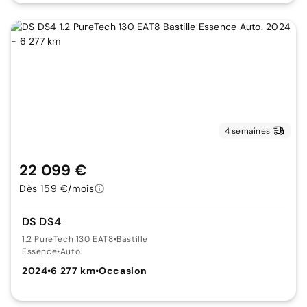
4 semaines
22 099 €
Dès 159 €/mois
DS DS4
1.2 PureTech 130 EAT8
•
Bastille
Essence
•
Auto.
2024
•
6 277 km
•
Occasion