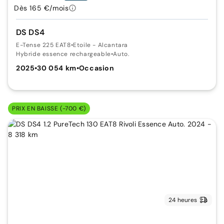
Dès 165 €/mois
DS DS4
E-Tense 225 EAT8
•
Etoile - Alcantara
Hybride essence rechargeable
•
Auto.
2025
•
30 054 km
•
Occasion
PRIX EN BAISSE (-700 €)
24 heures