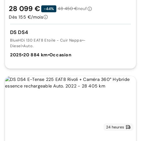
28 099 €
48 450 €
neuf
-44%
Dès 155 €/mois
DS DS4
BlueHDi 130 EAT8 Etoile - Cuir Nappa
•
-
Diesel
•
Auto.
2025
•
20 884 km
•
Occasion
24 heures