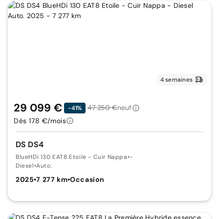
4 semaines
29 099 €
47 250 €
neuf
-41%
Dès 178 €/mois
DS DS4
BlueHDi 130 EAT8 Etoile - Cuir Nappa
•
-
Diesel
•
Auto.
2025
•
7 277 km
•
Occasion