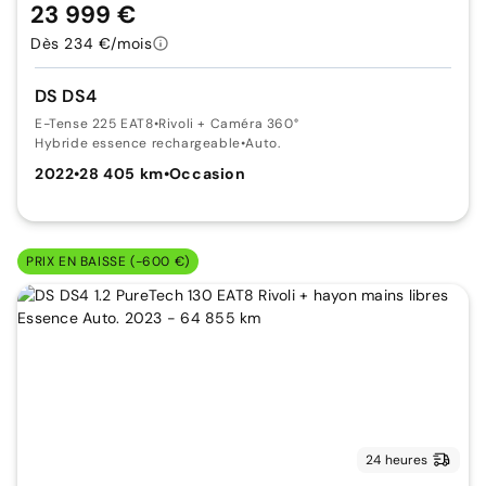
23 999 €
Dès 234 €/mois
DS DS4
E-Tense 225 EAT8
•
Rivoli + Caméra 360°
Hybride essence rechargeable
•
Auto.
2022
•
28 405 km
•
Occasion
PRIX EN BAISSE (-600 €)
24 heures