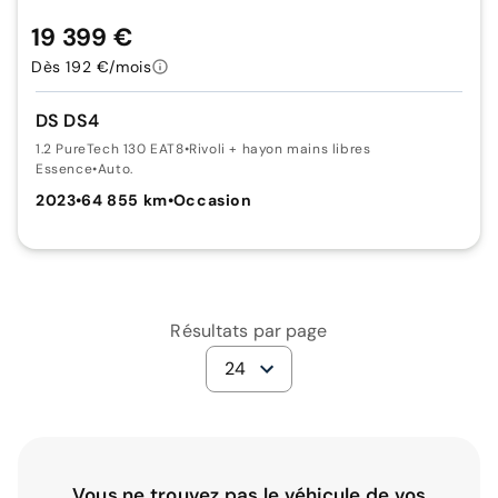
19 399 €
Dès 192 €/mois
DS DS4
1.2 PureTech 130 EAT8
•
Rivoli + hayon mains libres
Essence
•
Auto.
2023
•
64 855 km
•
Occasion
Résultats par page
24
Vous ne trouvez pas le véhicule de vos