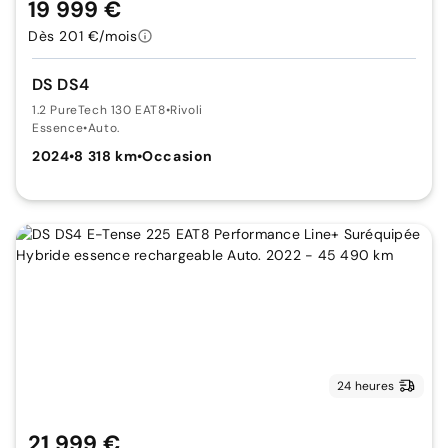
19 999 €
Dès 201 €/mois
DS DS4
1.2 PureTech 130 EAT8
•
Rivoli
Essence
•
Auto.
2024
•
8 318 km
•
Occasion
24 heures
21 999 €