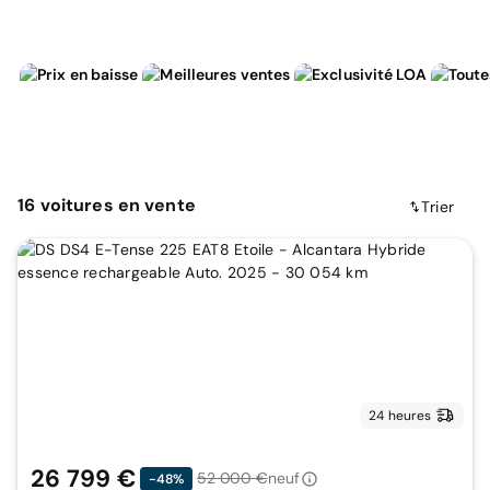
16
voitures
en vente
Trier
24 heures
26 799 €
52 000 €
neuf
-48%