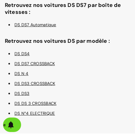
Retrouvez nos voitures DS DS7 par boîte de
vitesses :
DS DS7 Automatique
Retrouvez nos voitures DS par modèle :
DS DS4
DS DS7 CROSSBACK
DS N 4
DS DS3 CROSSBACK
DS DS3
DS DS 3 CROSSBACK
DS N°4 ELECTRIQUE
alerte