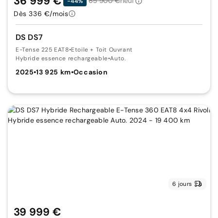
36 999 €
65 900 €
neuf
-44%
Dès 336 €/mois
DS DS7
E-Tense 225 EAT8
•
Etoile + Toit Ouvrant
Hybride essence rechargeable
•
Auto.
2025
•
13 925 km
•
Occasion
6 jours
39 999 €