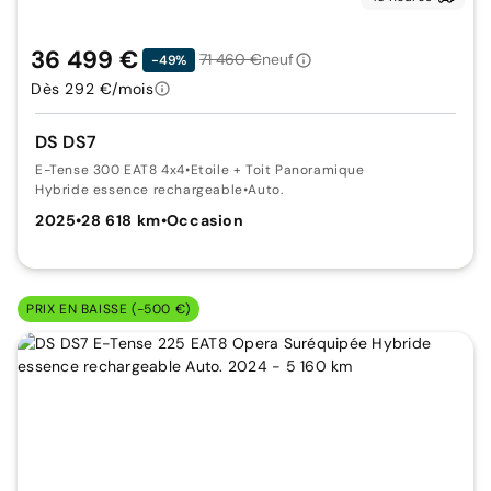
36 499 €
71 460 €
neuf
-49%
Dès 292 €/mois
DS DS7
E-Tense 300 EAT8 4x4
•
Etoile + Toit Panoramique
Hybride essence rechargeable
•
Auto.
2025
•
28 618 km
•
Occasion
PRIX EN BAISSE (-500 €)