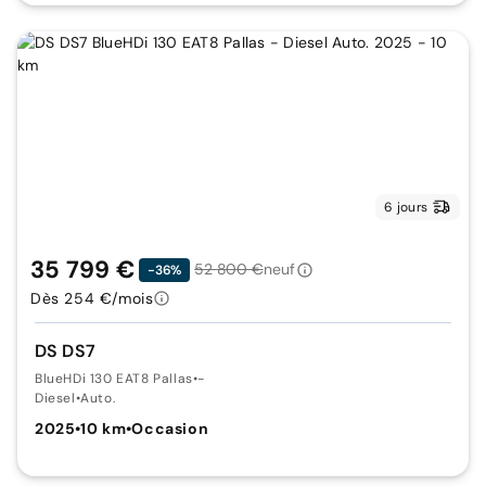
6 jours
35 799 €
52 800 €
neuf
-36%
Dès 254 €/mois
DS DS7
BlueHDi 130 EAT8 Pallas
•
-
Diesel
•
Auto.
2025
•
10 km
•
Occasion