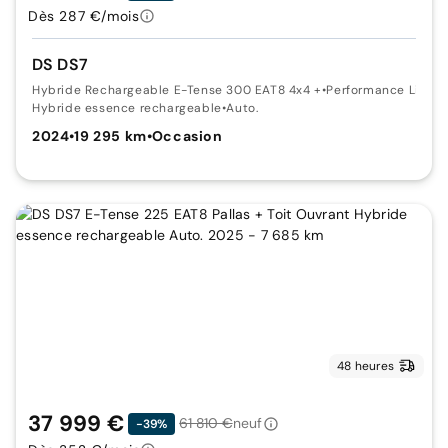
Dès 287 €/mois
DS DS7
Hybride Rechargeable E-Tense 300 EAT8 4x4 +
•
Performance Line
Hybride essence rechargeable
•
Auto.
2024
•
19 295 km
•
Occasion
48 heures
37 999 €
61 810 €
neuf
-39%