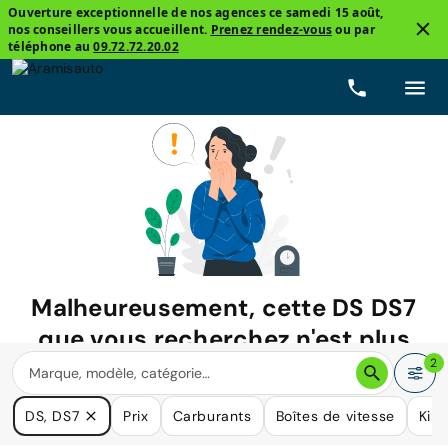
Ouverture exceptionnelle de nos agences ce samedi 15 août,
nos conseillers vous accueillent.
Prenez rendez-vous
ou par
téléphone au
09.72.72.20.02
Malheureusement, cette
DS DS7
que vous recherchez n'est plus
disponible.
2
Nous avons de nombreuses voitures qui pourraient répondre
DS, DS7
Prix
Carburants
Boîtes de vitesse
Kil
à vos besoins.