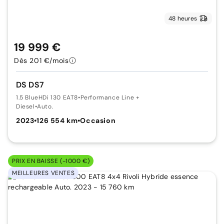
48 heures
19 999 €
Dès 201 €/mois
DS DS7
1.5 BlueHDi 130 EAT8
•
Performance Line +
Diesel
•
Auto.
2023
•
126 554 km
•
Occasion
PRIX EN BAISSE (-1000 €)
MEILLEURES VENTES