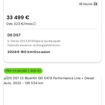
48 heures
33 499 €
Dès 323 €/mois
DS DS7
E-Tense 225 EAT8
•
Opera Suréquipée
Hybride essence rechargeable
•
Auto.
2024
•
5 160 km
•
Occasion
PRIX EN BAISSE (-500 €)