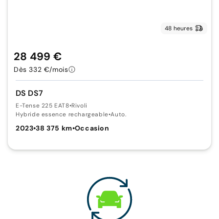
48 heures
28 499 €
Dès 332 €/mois
DS DS7
E-Tense 225 EAT8
•
Rivoli
Hybride essence rechargeable
•
Auto.
2023
•
38 375 km
•
Occasion