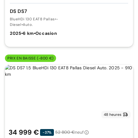
DS DS7
BlueHDi 130 EAT8 Pallas
•
-
Diesel
•
Auto.
2025
•
6 km
•
Occasion
PRIX EN BAISSE (-800 €)
48 heures
34 999 €
52 800 €
neuf
-37%