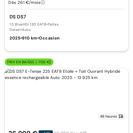
Dès 261 €/mois
DS DS7
1.5 BlueHDi 130 EAT8
•
Pallas
Diesel
•
Auto.
2025
•
910 km
•
Occasion
PRIX EN BAISSE (-700 €)
48 heures