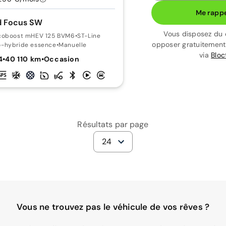
Me rappe
d Focus SW
Vous disposez du 
Ecoboost mHEV 125 BVM6
•
ST-Line
opposer gratuitemen
o-hybride essence
•
Manuelle
via
Bloc
4
•
40 110 km
•
Occasion
Résultats par page
24
Vous ne trouvez pas le véhicule de vos rêves ?