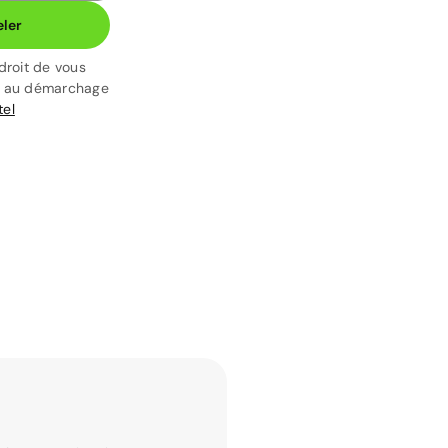
ler
droit de vous
t au démarchage
tel