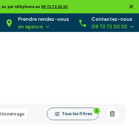
s
ou par téléphone au
09.72.72.20.02
Prendre rendez-vous
Contactez-nous
en agence
09 72 72 20 02
2
Tous les filtres
Kilométrage