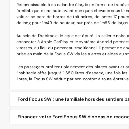
Reconnaissable à sa calandre élargie en forme de trapèze, 
familial, que d’une auto ayant quelques chevaux sous le cap
voiture se pare de barres de toit noires, de jantes 17 p
de long pour 1m49 de hauteur, sur près de 1m85 de largeu
Au sein de l’habitacle, le style est épuré. La sellerie noi
connecter à Apple CarPlay et le système Android permettant
vitesses, au lieu du pommeau traditionnel. Il permet de cho
prise en main de la Focus SW via les alertes et aides au 
Les passagers profitent pleinement des places avant et arr
l’habitacle offre jusqu’à 1 650 litres d’espace, une fois
libres, la Focus SW séduit par son confort à toute épreuv
Ford Focus SW : une familiale hors des sentiers b
Confort de roulement, niveau sonore impeccable, la Focus s
Financez votre Ford Focus SW d’occasion recondit
la Ford Focus SW offre une aisance sur route grâce à ses 
particuliers et les professionnels ayant besoin de rouler 