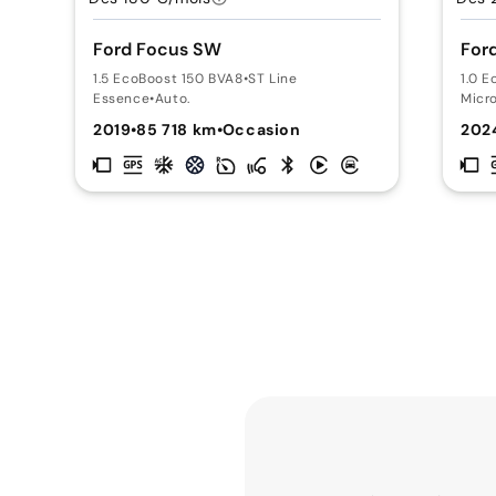
Ford Focus SW
For
1.5 EcoBoost 150 BVA8
•
ST Line
1.0 
Essence
•
Auto.
Micr
2019
•
85 718 km
•
Occasion
202