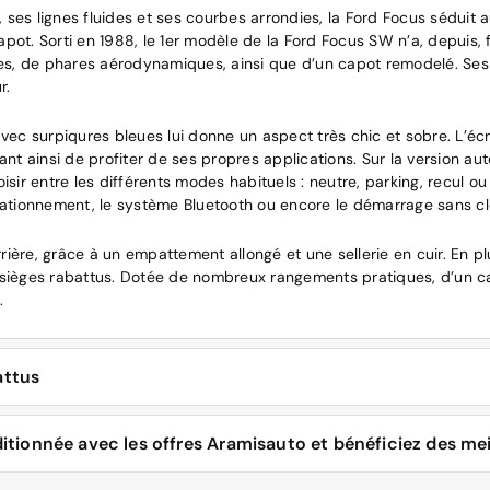
ses lignes fluides et ses courbes arrondies, la Ford Focus séduit 
ot. Sorti en 1988, le 1er modèle de la Ford Focus SW n’a, depuis, fai
ouces, de phares aérodynamiques, ainsi que d’un capot remodelé. S
r.
re avec surpiqures bleues lui donne un aspect très chic et sobre. L’
 ainsi de profiter de ses propres applications. Sur la version auto
isir entre les différents modes habituels : neutre, parking, recul ou
stationnement, le système Bluetooth ou encore le démarrage sans cl
ière, grâce à un empattement allongé et une sellerie en cuir. En p
 les sièges rabattus. Dotée de nombreux rangements pratiques, d’u
e.
attus
ait pleinement se faire apprécier sur des trajets de longues durées
ionnée avec les offres Aramisauto et bénéficiez des mei
suspensions souples, une conduite agile et une direction agréable
sur de longues distances, mais également s’essayer à des routes plu