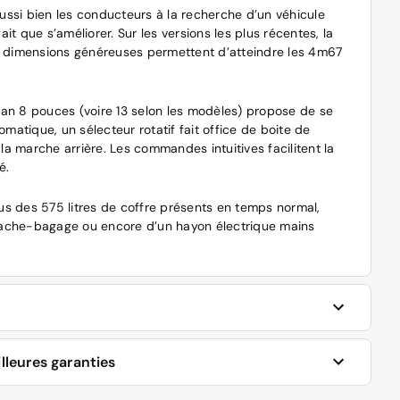
aussi bien les conducteurs à la recherche d’un véhicule
t que s’améliorer. Sur les versions les plus récentes, la
es dimensions généreuses permettent d’atteindre les 4m67
écran 8 pouces (voire 13 selon les modèles) propose de se
matique, un sélecteur rotatif fait office de boite de
 la marche arrière. Les commandes intuitives facilitent la
é.
lus des 575 litres de coffre présents en temps normal,
n cache-bagage ou encore d’un hayon électrique mains
. Sur les finitions Titanium x Business ou encore Active,
lleures garanties
. Ce véhicule semble particulièrement adapté pour les
s aventurières. Le mode de conduite terrain glissant