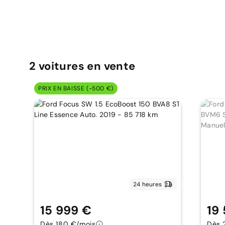
2
voitures
en vente
PRIX EN BAISSE (-500 €)
24 heures
15 999 €
19
Dès 180 €/mois
Dès 