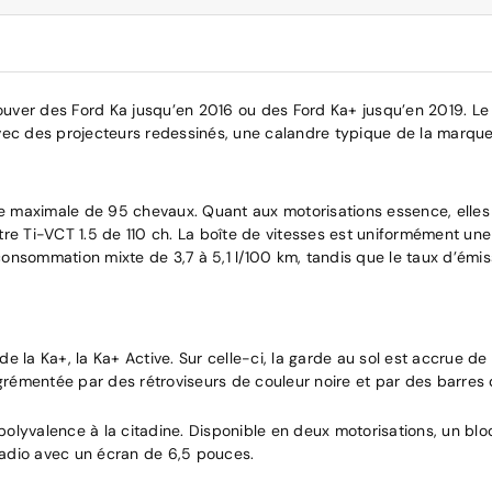
trouver des Ford Ka jusqu’en 2016 ou des Ford Ka+ jusqu’en 2019. 
vec des projecteurs redessinés, une calandre typique de la marque 
nce maximale de 95 chevaux. Quant aux motorisations essence, elles
tre Ti-VCT 1.5 de 110 ch. La boîte de vitesses est uniformément un
onsommation mixte de 3,7 à 5,1 l/100 km, tandis que le taux d’émiss
e la Ka+, la Ka+ Active. Sur celle-ci, la garde au sol est accrue d
t agrémentée par des rétroviseurs de couleur noire et par des barres 
lyvalence à la citadine. Disponible en deux motorisations, un bloc 
dio avec un écran de 6,5 pouces.