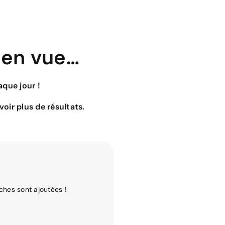
 en vue…
que jour !
oir plus de résultats.
ches sont ajoutées !