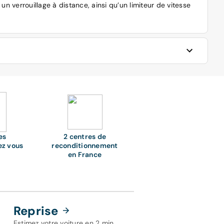
 un verrouillage à distance, ainsi qu’un limiteur de vitesse
occasion reconditionnée, Aramisauto. Vous avez à votre
lairement listé et détaillé, pour vous permettre d'y voir
es
2 centres de
ez vous
reconditionnement
en France
res au meilleur tarif. Quel que soit le modèle Ford qui
sauto qu’il est le moins cher. Vous pouvez, de plus,
Reprise
sur notre site est l’assurance de réaliser une bonne
Estimez votre voiture en 2 min