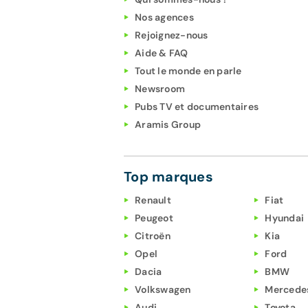
affaire en toute sécurité.
Nos agences
Transparence du prix, sécurité de la transaction et sérén
Rejoignez-nous
Aide & FAQ
Un financement auto ? Chez Aramisauto, ceci est évidemme
Tout le monde en parle
de déterminer le montant des mensualités ou leur durée, 
Newsroom
Pubs TV et documentaires
Aramis Group
Top marques
Renault
Fiat
Peugeot
Hyundai
Citroën
Kia
Opel
Ford
Dacia
BMW
Volkswagen
Mercede
Audi
Toyota