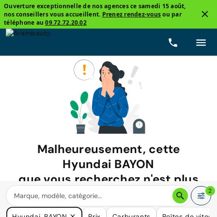
Ouverture exceptionnelle de nos agences ce samedi 15 août,
nos conseillers vous accueillent.
Prenez rendez-vous
ou par
téléphone au
09.72.72.20.02
Malheureusement, cette
Hyundai BAYON
que vous recherchez n'est plus
disponible.
2
Nous avons de nombreuses voitures qui pourraient répondre
Hyundai, BAYON
Prix
Carburants
Boîtes de vitess