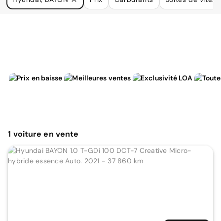
à vos besoins.
1
voiture
en vente