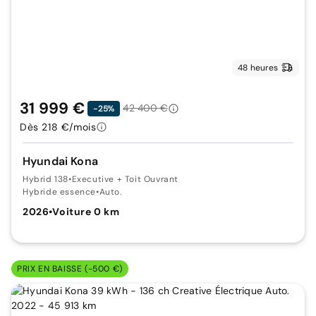
48 heures
31 999 €
42 400 €
-25%
Dès 218 €/mois
Hyundai Kona
Hybrid 138
•
Executive + Toit Ouvrant
Hybride essence
•
Auto.
2026
•
Voiture 0 km
PRIX EN BAISSE (-500 €)