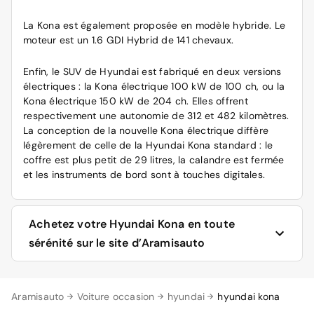
La Kona est également proposée en modèle hybride. Le
moteur est un 1.6 GDI Hybrid de 141 chevaux.
Enfin, le SUV de Hyundai est fabriqué en deux versions
électriques : la Kona électrique 100 kW de 100 ch, ou la
Kona électrique 150 kW de 204 ch. Elles offrent
respectivement une autonomie de 312 et 482 kilomètres.
La conception de la nouvelle Kona électrique diffère
légèrement de celle de la Hyundai Kona standard : le
coffre est plus petit de 29 litres, la calandre est fermée
et les instruments de bord sont à touches digitales.
Achetez votre Hyundai Kona en toute
sérénité sur le site d’Aramisauto
Une Kona électrique, une Kona hybride, une Kona
Aramisauto
Voiture occasion
hyundai
hyundai kona
essence GDI ou une Kona diesel CRDi ? Une Creative,
une Intuitive ou une Executive ? Faites votre choix en