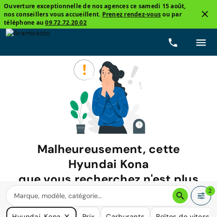
Ouverture exceptionnelle de nos agences ce samedi 15 août,
nos conseillers vous accueillent.
Prenez rendez-vous
ou par
téléphone au
09.72.72.20.02
Malheureusement, cette
Hyundai Kona
que vous recherchez n'est plus
disponible.
2
Nous avons de nombreuses voitures qui pourraient répondre
Hyundai, Kona
Prix
Carburants
Boîtes de vitesse