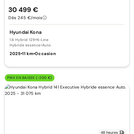
30 499 €
Dès 245 €/mois
Hyundai Kona
1.6 Hybrid 129
•
N-Line
Hybride essence
•
Auto.
2025
•
11 km
•
Occasion
PRIX EN BAISSE (-200 €)
48 heures