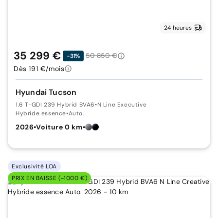
24 heures
35 299 €
50 850 €
-31%
Dès 191 €/mois
Hyundai Tucson
1.6 T-GDI 239 Hybrid BVA6
•
N Line Executive
Hybride essence
•
Auto.
2026
•
Voiture 0 km
•
Exclusivité LOA
PRIX EN BAISSE (-1000 €)