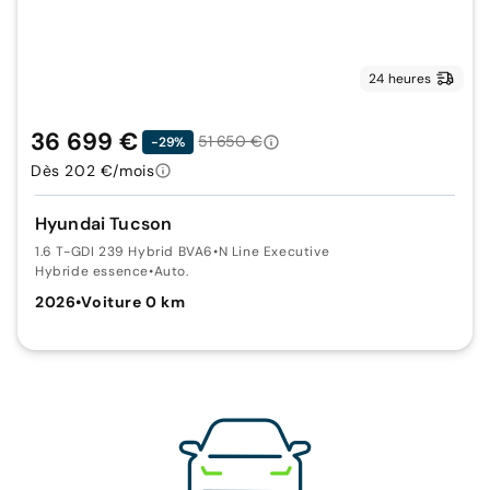
24 heures
36 699 €
51 650 €
-29%
Dès 202 €/mois
Hyundai Tucson
1.6 T-GDI 239 Hybrid BVA6
•
N Line Executive
Hybride essence
•
Auto.
2026
•
Voiture 0 km