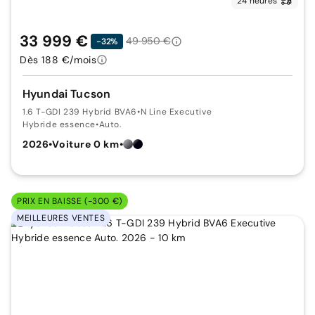
24 heures
33 999 €
49 950 €
-32%
Dès 188 €/mois
Hyundai Tucson
1.6 T-GDI 239 Hybrid BVA6
•
N Line Executive
Hybride essence
•
Auto.
2026
•
Voiture 0 km
•
PRIX EN BAISSE (-300 €)
MEILLEURES VENTES