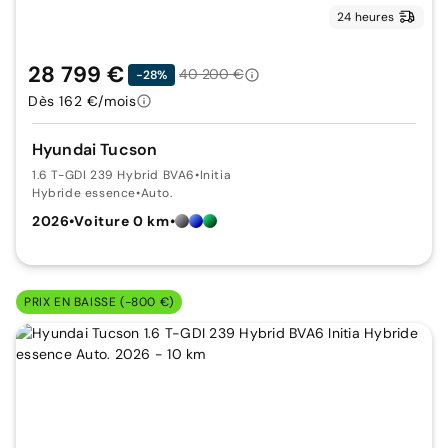
24 heures
28 799 €
40 200 €
-28%
Dès 162 €/mois
Hyundai Tucson
1.6 T-GDI 239 Hybrid BVA6
•
Initia
Hybride essence
•
Auto.
2026
•
Voiture 0 km
•
PRIX EN BAISSE (-800 €)