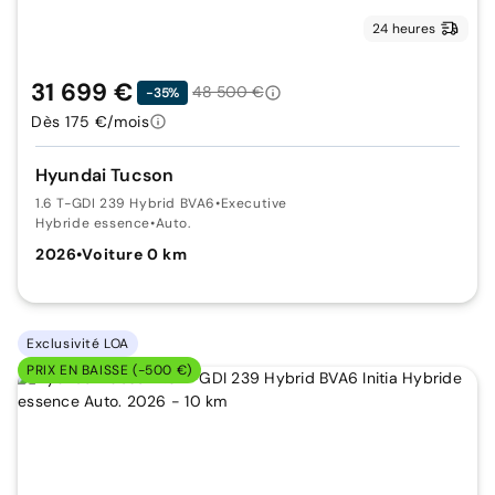
24 heures
31 699 €
48 500 €
-35%
Dès 175 €/mois
Hyundai Tucson
1.6 T-GDI 239 Hybrid BVA6
•
Executive
Hybride essence
•
Auto.
2026
•
Voiture 0 km
Exclusivité LOA
PRIX EN BAISSE (-500 €)