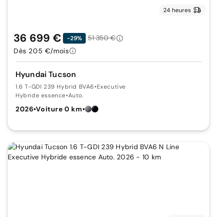
24 heures
36 699 €
51 350 €
-29%
Dès 205 €/mois
Hyundai Tucson
1.6 T-GDI 239 Hybrid BVA6
•
Executive
Hybride essence
•
Auto.
2026
•
Voiture 0 km
•