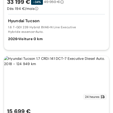
33 199 €
49 950 €
-34%
Dès 194 €/mois
Hyundai Tucson
1.6 T-GDI 239 Hybrid BVA6
•
N Line Executive
Hybride essence
•
Auto.
2026
•
Voiture 0 km
24 heures
15 699 €