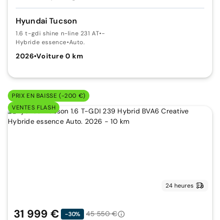
Hyundai Tucson
1.6 t-gdi shine n-line 231 AT
•
-
Hybride essence
•
Auto.
2026
•
Voiture 0 km
PRIX EN BAISSE (-200 €)
VENTES FLASH
24 heures
31 999 €
45 550 €
-30%