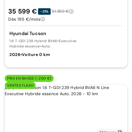
35 599 €
51 350 €
-31%
Dès 195 €/mois
Hyundai Tucson
1.6 T-GDI 239 Hybrid BVA6
•
Executive
Hybride essence
•
Auto.
2026
•
Voiture 0 km
PRIX EN BAISSE (-200 €)
VENTES FLASH