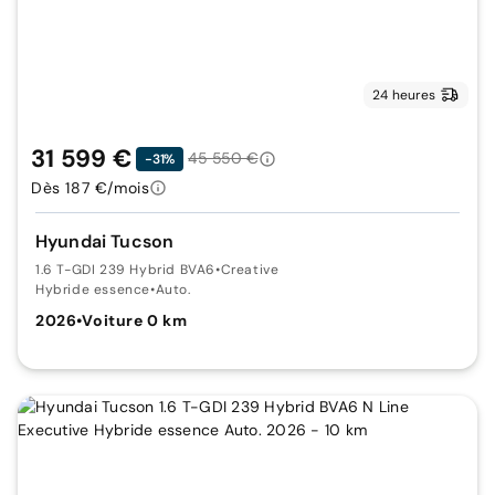
24 heures
31 599 €
45 550 €
-31%
Dès 187 €/mois
Hyundai Tucson
1.6 T-GDI 239 Hybrid BVA6
•
Creative
Hybride essence
•
Auto.
2026
•
Voiture 0 km