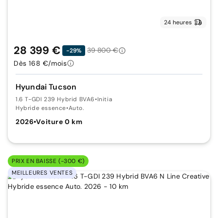
24 heures
28 399 €
39 800 €
-29%
Dès 168 €/mois
Hyundai Tucson
1.6 T-GDI 239 Hybrid BVA6
•
Initia
Hybride essence
•
Auto.
2026
•
Voiture 0 km
PRIX EN BAISSE (-300 €)
MEILLEURES VENTES