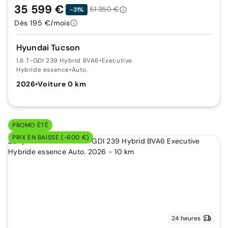
35 599 €
51 350 €
-31%
Dès 195 €/mois
Hyundai Tucson
1.6 T-GDI 239 Hybrid BVA6
•
Executive
Hybride essence
•
Auto.
2026
•
Voiture 0 km
PROMO ÉTÉ
PRIX EN BAISSE (-600 €)
24 heures