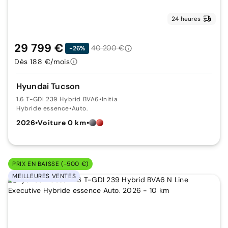
24 heures
29 799 €
40 200 €
-26%
Dès 188 €/mois
Hyundai Tucson
1.6 T-GDI 239 Hybrid BVA6
•
Initia
Hybride essence
•
Auto.
2026
•
Voiture 0 km
•
PRIX EN BAISSE (-500 €)
MEILLEURES VENTES