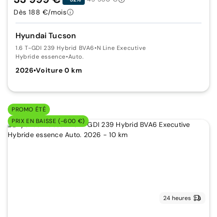
Dès 188 €/mois
Hyundai Tucson
1.6 T-GDI 239 Hybrid BVA6
•
N Line Executive
Hybride essence
•
Auto.
2026
•
Voiture 0 km
PROMO ÉTÉ
PRIX EN BAISSE (-600 €)
24 heures