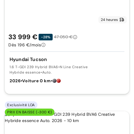
24 heures
33 999 €
47 050 €
-28%
Dès 196 €/mois
Hyundai Tucson
1.6 T-GDI 239 Hybrid BVA6
•
N Line Creative
Hybride essence
•
Auto.
2026
•
Voiture 0 km
•
Exclusivité LOA
PRIX EN BAISSE (-300 €)