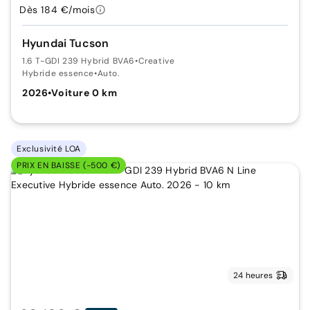
Dès 184 €/mois
Hyundai Tucson
1.6 T-GDI 239 Hybrid BVA6
•
Creative
Hybride essence
•
Auto.
2026
•
Voiture 0 km
Exclusivité LOA
PRIX EN BAISSE (-500 €)
24 heures