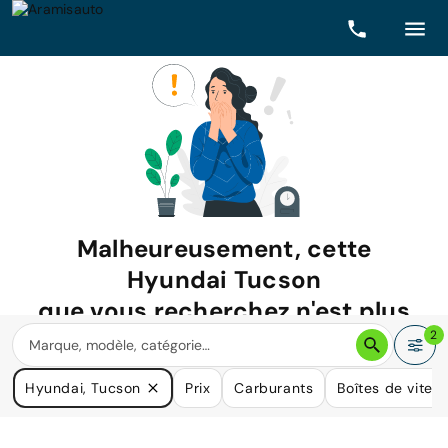
Malheureusement, cette
Hyundai Tucson
que vous recherchez n'est plus
disponible.
2
Nous avons de nombreuses voitures qui pourraient répondre
Hyundai, Tucson
Prix
Carburants
Boîtes de vites
à vos besoins.