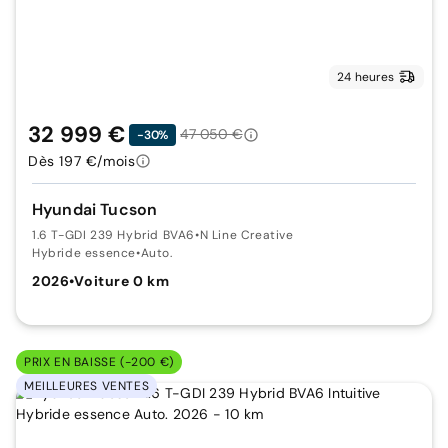
24 heures
32 999 €
47 050 €
-30%
Dès 197 €/mois
Hyundai Tucson
1.6 T-GDI 239 Hybrid BVA6
•
N Line Creative
Hybride essence
•
Auto.
2026
•
Voiture 0 km
PRIX EN BAISSE (-200 €)
MEILLEURES VENTES