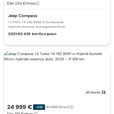
Dès 233 €/mois
Jeep Compass
1.3 PHEV T4 240 BVA6
•
S Suréquipée
Hybride essence rechargeable
•
Auto.
2021
•
55 435 km
•
Occasion
48 heures
24 999 €
43 650 €
neuf
-43%
Dès 191 €/mois