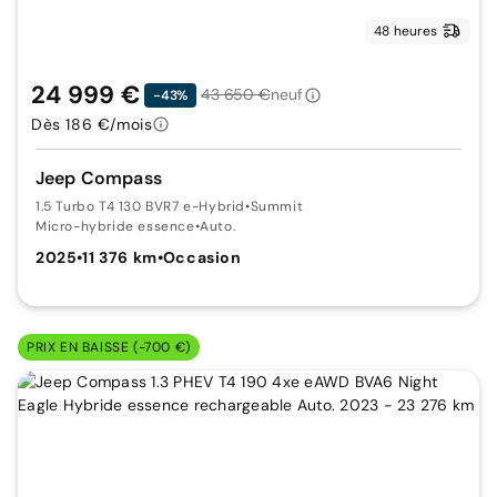
48 heures
24 999 €
43 650 €
neuf
-43%
Dès 186 €/mois
Jeep Compass
1.5 Turbo T4 130 BVR7 e-Hybrid
•
Summit
Micro-hybride essence
•
Auto.
2025
•
11 376 km
•
Occasion
PRIX EN BAISSE (-700 €)