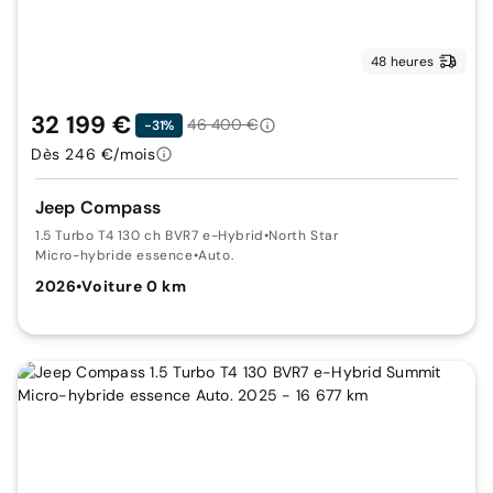
48 heures
32 199 €
46 400 €
-31%
Dès 246 €/mois
Jeep Compass
1.5 Turbo T4 130 ch BVR7 e-Hybrid
•
North Star
Micro-hybride essence
•
Auto.
2026
•
Voiture 0 km