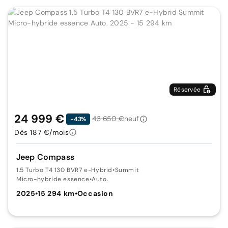
Réservée
24 999 €
43 650 €
neuf
-43%
Dès 187 €/mois
Jeep Compass
1.5 Turbo T4 130 BVR7 e-Hybrid
•
Summit
Micro-hybride essence
•
Auto.
2025
•
15 294 km
•
Occasion