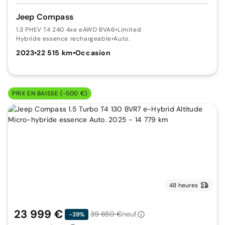
Jeep Compass
1.3 PHEV T4 240 4xe eAWD BVA6
•
Limited
Hybride essence rechargeable
•
Auto.
2023
•
22 515 km
•
Occasion
PRIX EN BAISSE (-500 €)
48 heures
23 999 €
39 650 €
neuf
-39%