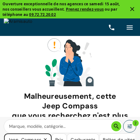
Ouverture exceptionnelle de nos agences ce samedi 15 août,
nos conseillers vous accueillent.
Prenez rendez-vous
ou par
téléphone au
09.72.72.20.02
Malheureusement, cette
Jeep Compass
que vous recherchez n'est plus
disponible.
2
Nous avons de nombreuses voitures qui pourraient répondre
Jeep, Compass
Prix
Carburants
Boîtes de vitess