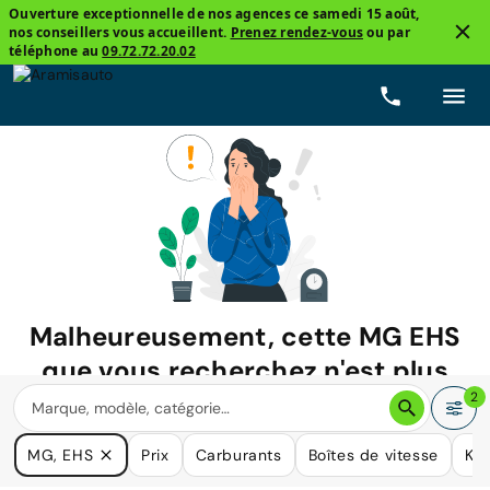
Ouverture exceptionnelle de nos agences ce samedi 15 août,
nos conseillers vous accueillent.
Prenez rendez-vous
ou par
téléphone au
09.72.72.20.02
Malheureusement, cette
MG EHS
que vous recherchez n'est plus
disponible.
2
Nous avons de nombreuses voitures qui pourraient répondre
MG, EHS
Prix
Carburants
Boîtes de vitesse
Kil
à vos besoins.