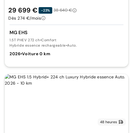
29 699 €
38 640 €
-23%
Dès 274 €/mois
MG EHS
1.5T PHEV 272 ch
•
Comfort
Hybride essence rechargeable
•
Auto.
2026
•
Voiture 0 km
48 heures