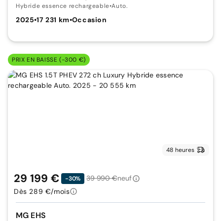
Hybride essence rechargeable
•
Auto.
2025
•
17 231 km
•
Occasion
PRIX EN BAISSE (-300 €)
48 heures
29 199 €
39 990 €
neuf
-30%
Dès 289 €/mois
MG EHS