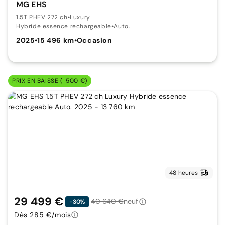
MG EHS
1.5T PHEV 272 ch
•
Luxury
Hybride essence rechargeable
•
Auto.
2025
•
15 496 km
•
Occasion
PRIX EN BAISSE (-500 €)
48 heures
29 499 €
40 640 €
neuf
-30%
Dès 285 €/mois