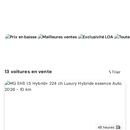
13
voitures
en vente
Trier
48 heures