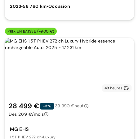
2023
•
58 760 km
•
Occasion
PRIX EN BAISSE (-900 €)
48 heures
28 499 €
39 990 €
neuf
-31%
Dès 269 €/mois
MG EHS
1.5T PHEV 272 ch
•
Luxury