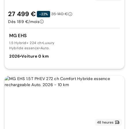
27 499 €
35 140 €
-22%
Dès 189 €/mois
MG EHS
1.5 Hybrid+ 224 ch
•
Luxury
Hybride essence
•
Auto.
2026
•
Voiture 0 km
48 heures