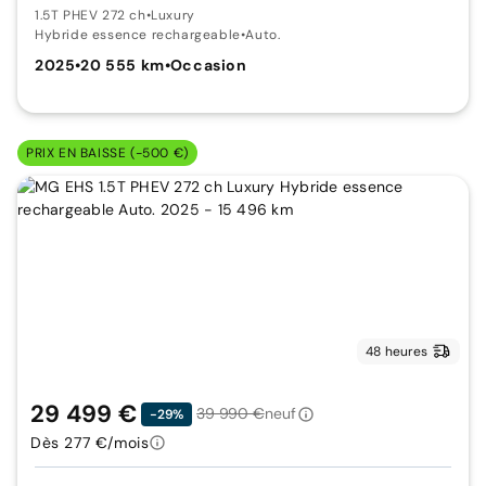
1.5T PHEV 272 ch
•
Luxury
Hybride essence rechargeable
•
Auto.
2025
•
20 555 km
•
Occasion
PRIX EN BAISSE (-500 €)
48 heures
29 499 €
39 990 €
neuf
-29%
Dès 277 €/mois