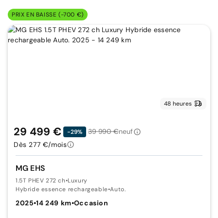
PRIX EN BAISSE (-700 €)
48 heures
29 499 €
39 990 €
neuf
-29%
Dès 277 €/mois
MG EHS
1.5T PHEV 272 ch
•
Luxury
Hybride essence rechargeable
•
Auto.
2025
•
14 249 km
•
Occasion