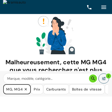
Malheureusement, cette
MG MG4
que vous recherchez n'est plus
disponible.
2
Nous avons de nombreuses voitures qui pourraient répondre
MG, MG4
Prix
Carburants
Boîtes de vitesse
Ki
à vos besoins.