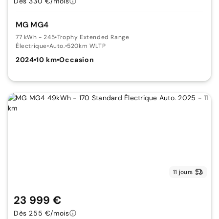
Dès 330 €/mois
MG MG4
77 kWh - 245
•
Trophy Extended Range
Électrique
•
Auto.
•
520km WLTP
2024
•
10 km
•
Occasion
11 jours
23 999 €
Dès 255 €/mois