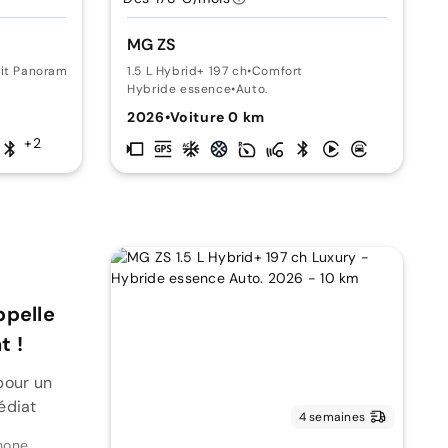
MG ZS
oit Panoramique
1.5 L Hybrid+ 197 ch
•
Comfort
Hybride essence
•
Auto.
2026
•
Voiture 0 km
+2
ppelle
 !
pour un
édiat
4 semaines
hone