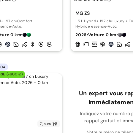
MG ZS
d+ 197 ch
•
Comfort
1.5 L Hybrid+ 197 ch
•
Luxury + T
ssence
•
Auto.
Hybride essence
•
Auto.
ture 0 km
•
2026
•
Voiture 0 km
•
LOA
SSE (-600 €)
Un expert vous ra
immédiatement
Indiquez votre numéro 
rappel gratuit et imm
7 jours
Votre numéro de télép