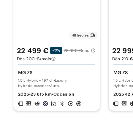
48 heures
22 499 €
22 99
26 990 €
neuf
-17%
Dès 200 €/mois
Dès 210 €
MG ZS
MG ZS
1.5 L Hybrid+ 197 ch
•
Luxury
1.5 L Hybri
Hybride essence
•
Auto.
Hybride e
2025
•
23 615 km
•
Occasion
2025
•
12 