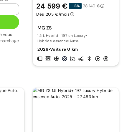
24 599 €
28 140 €
-13%
Dès 203 €/mois
MG ZS
e vous
1.5 L Hybrid+ 197 ch Luxury
•
-
émarchage
Hybride essence
•
Auto.
2026
•
Voiture 0 km