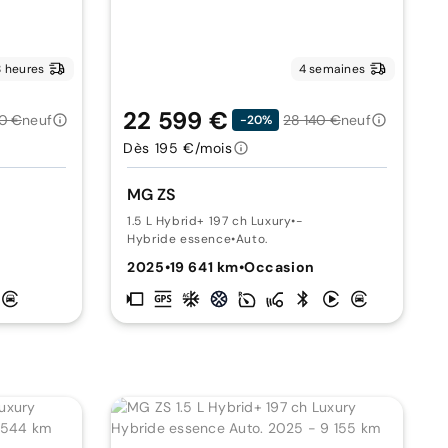
 heures
4 semaines
22 599 €
0 €
neuf
28 140 €
neuf
-20%
Dès 195 €/mois
MG ZS
1.5 L Hybrid+ 197 ch Luxury
•
-
Hybride essence
•
Auto.
2025
•
19 641 km
•
Occasion