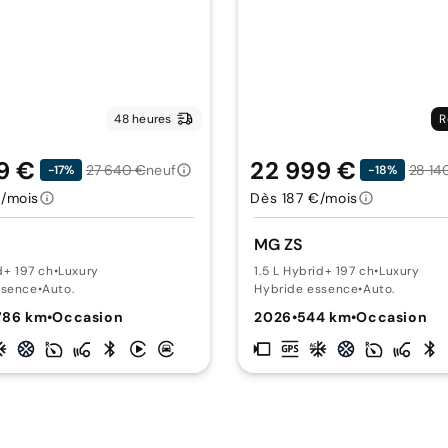
48 heures
R
9 €
22 999 €
27 640 €
neuf
28 14
-17%
-18%
/mois
Dès 187 €/mois
MG ZS
d+ 197 ch
•
Luxury
1.5 L Hybrid+ 197 ch
•
Luxury
ssence
•
Auto.
Hybride essence
•
Auto.
786 km
•
Occasion
2026
•
544 km
•
Occasion