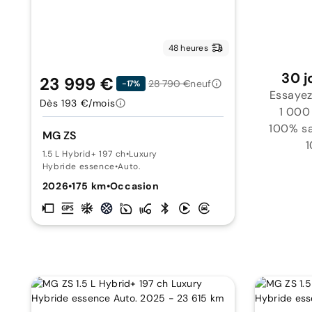
48 heures
30 j
23 999 €
28 790 €
neuf
-17%
Essayez
Dès 193 €/mois
1 000
100% sat
MG ZS
1
1.5 L Hybrid+ 197 ch
•
Luxury
Hybride essence
•
Auto.
2026
•
175 km
•
Occasion