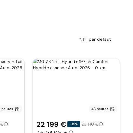
Tri par défaut
 heures
48 heures
22 199 €
 €
26 140 €
-15%
Dès 178 €/mois