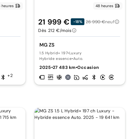
 heures
48 heures
21 999 €
26 990 €
neuf
-18%
Dès 212 €/mois
MG ZS
1.5 Hybrid+ 197
•
Luxury
Hybride essence
•
Auto.
2025
•
27 483 km
•
Occasion
+2