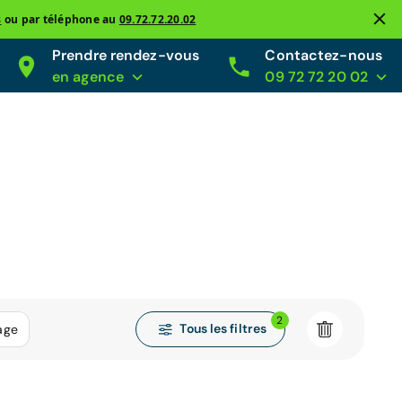
s
ou par téléphone au
09.72.72.20.02
Prendre rendez-vous
Contactez-nous
en agence
09 72 72 20 02
2
Tous les filtres
age