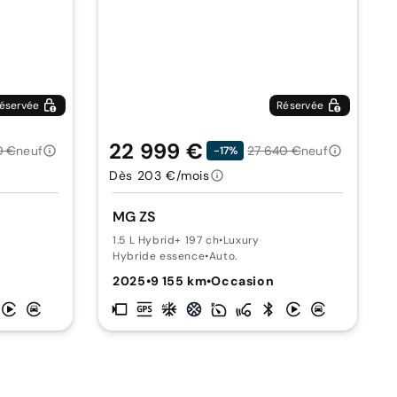
éservée
Réservée
22 999 €
0 €
neuf
27 640 €
neuf
-17%
Dès 203 €/mois
MG ZS
1.5 L Hybrid+ 197 ch
•
Luxury
Hybride essence
•
Auto.
2025
•
9 155 km
•
Occasion