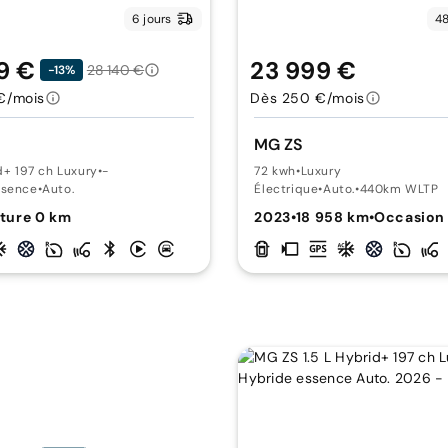
6 jours
48
9 €
23 999 €
28 140 €
-13%
€/mois
Dès 250 €/mois
MG ZS
id+ 197 ch Luxury
•
-
72 kwh
•
Luxury
ssence
•
Auto.
Électrique
•
Auto.
•
440km WLTP
ture 0 km
2023
•
18 958 km
•
Occasion