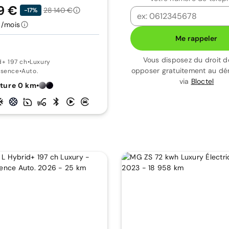
9 €
28 140 €
-17%
€/mois
Me rappeler
Vous disposez du droit d
d+ 197 ch
•
Luxury
opposer gratuitement au d
ssence
•
Auto.
via
Bloctel
ture 0 km
•