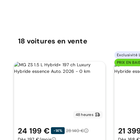
18
voitures
en vente
Exclusivité 
PRIX EN BAI
48 heures
24 199 €
21 39
28 140 €
-14%
Dès 197 €/mois
Dès 168 €