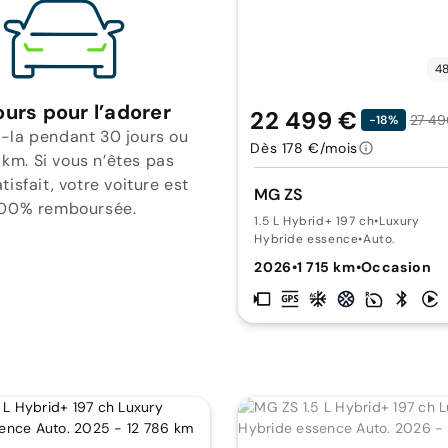
48
ours pour l’adorer
22 499 €
27 49
-18%
-la pendant 30 jours ou
Dès 178 €/mois
 km. Si vous n’êtes pas
isfait, votre voiture est
MG ZS
00% remboursée.
1.5 L Hybrid+ 197 ch
•
Luxury
Hybride essence
•
Auto.
2026
•
1 715 km
•
Occasion