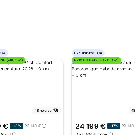
LOA
Exclusivité LOA
SSE (-800 €)
PRIX EN BAISSE (-100 €)
48 heures
48
9 €
24 199 €
26 140 €
29 140
-18%
-17%
/mois
Dès 188 €/mois