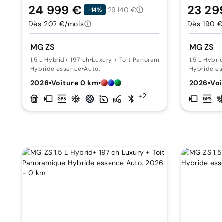
24 999 €
23 29
29 140 €
-14%
Dès 207 €/mois
Dès 190 
MG ZS
MG ZS
1.5 L Hybrid+ 197 ch
•
Luxury + Toit Panoramique
1.5 L Hybri
Hybride essence
•
Auto.
Hybride e
2026
•
Voiture 0 km
•
2026
•
Voi
+2