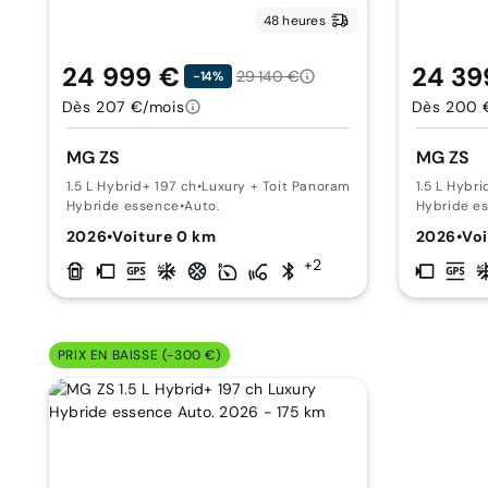
48 heures
24 999 €
24 39
29 140 €
-14%
Dès 207 €/mois
Dès 200 
MG ZS
MG ZS
1.5 L Hybrid+ 197 ch
•
Luxury + Toit Panoramique
1.5 L Hybr
Hybride essence
•
Auto.
Hybride e
2026
•
Voiture 0 km
2026
•
Voi
+2
PRIX EN BAISSE (-300 €)