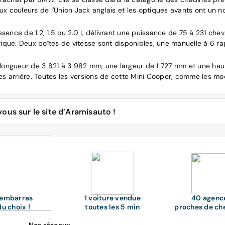
t aux couleurs de l'Union Jack anglais et les optiques avants ont un 
sence de 1.2, 1.5 ou 2.0 l, délivrant une puissance de 75 à 231 che
ique. Deux boîtes de vitesse sont disponibles, une manuelle à 6 r
longueur de 3 821 à 3 982 mm, une largeur de 1 727 mm et une hau
s arrière. Toutes les versions de cette Mini Cooper, comme les modè
ous sur le site d’Aramisauto !
s le printemps venu ? Ou une Mini Paceman pour chiner dans les foir
Yours » ? Quelle énergie choisir si vous roulez essentiellement en vill
lques interrogations et bien d'autres. Faites votre première sélect
'embarras
1 voiture vendue
40 agenc
du choix !
toutes les 5 min
proches de ch
ent d'emblée les voitures d'une certaine couleur, tandis que d'autres
mobiliste, une nouvelle sélection s'opère.
Nos réseaux