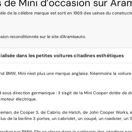
 de Mini d’occasion sur Aram
modèle de la célèbre marque est sorti en 1969 des usines du construc
ion reconditionnés sur le site d'Aramisauto.
ialisée dans les petites voitures citadines esthétiques
d BMW, Mini n'est plus une marque anglaise. Néanmoins la voiture 
d sous direction germanique : il s'agit de la Mini Cooper dotée de 
moteur électrique.
man, de Cooper S, de Cabrio, de Hatch, de John Cooper Works, etc.
lus de la berline 3 portes, un cabriolet, un coupé, un roadster, u
rachat par BMW. Elle se classe dans la catégorie des citadines pre