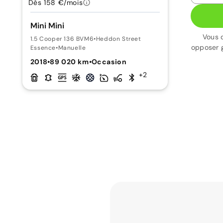
Dès 158 €/mois
Mini Mini
Vous 
1.5 Cooper 136 BVM6
•
Heddon Street
opposer 
Essence
•
Manuelle
2018
•
89 020 km
•
Occasion
+2