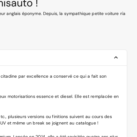
isauto !
teur anglais éponyme. Depuis, la sympathique petite voiture n'a
citadine par excellence a conservé ce qui a fait son
deux motorisations essence et diesel. Elle est remplacée en
, plusieurs versions ou finitions suivent au cours des
n SUV et même un break se joignent au catalogue !
mium. Lancée en 2014, elle a été revisitée quatre ans plus