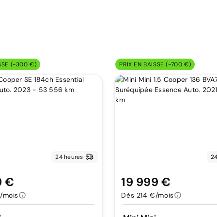
SSE (-300 €)
PRIX EN BAISSE (-700 €)
24 heures
24
9 €
19 999 €
/mois
Dès 214 €/mois