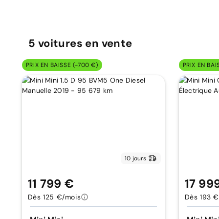
5
voitures
en vente
PRIX EN BAISSE (-700 €)
PRIX EN BAI
10 jours
11 799 €
17 99
Dès 125 €/mois
Dès 193 €