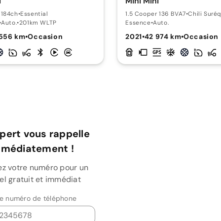
i
Mini Mini
 184ch
•
Essential
1.5 Cooper 136 BVA7
•
Chili Suré
•
Auto.
•
201km WLTP
Essence
•
Auto.
 556 km
•
Occasion
2021
•
42 974 km
•
Occasion
pert vous rappelle
mmédiatement !
ez votre numéro pour un
el gratuit et immédiat
re numéro de téléphone