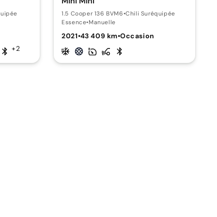
Mini Mini
quipée
1.5 Cooper 136 BVM6
•
Chili Suréquipée
Essence
•
Manuelle
2021
•
43 409 km
•
Occasion
+2