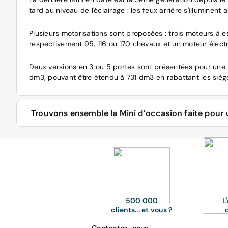
tard au niveau de l'éclairage : les feux arrière s'illuminen
Plusieurs motorisations sont proposées : trois moteurs à es
respectivement 95, 116 ou 170 chevaux et un moteur électr
Deux versions en 3 ou 5 portes sont présentées pour une 
dm3, pouvant être étendu à 731 dm3 en rabattant les siège
Trouvons ensemble la Mini d’occasion faite pour v
Une Mini cabriolet pour sillonner les routes nationales dè
appellations « Exquisite », « Salt », « Red Hot Chili » ou « 
Sur le site d'Aramisauto, vous avez les réponses à ces que
s'affichent sur votre écran.
500 000
L
clients... et vous ?
Selon les goûts et les priorités de chacun, d'aucuns élimin
et à mesure des priorités ou des impératifs de chaque auto
Contactez-nous