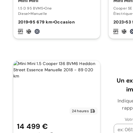
Mini Mini
Mini Min
1.5 D 95 BVM5
•
One
Cooper SE
Diesel
•
Manuelle
Électrique
2019
•
95 679 km
•
Occasion
2023
•
53
Un ex
i
Indiqu
rapp
24 heures
Vot
14 499 €