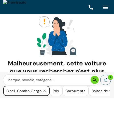
Malheureusement, cette voiture
que vous recherchez n'est plus
disponible.
2
Nous avons de nombreuses voitures qui pourraient répondre
Opel, Combo Cargo
Prix
Carburants
Boîtes de vi
à vos besoins.