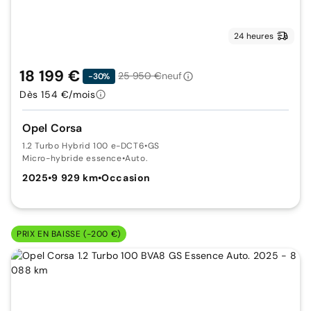
24 heures
18 199 €
25 950 €
neuf
-30%
Dès 154 €/mois
Opel Corsa
1.2 Turbo Hybrid 100 e-DCT6
•
GS
Micro-hybride essence
•
Auto.
2025
•
9 929 km
•
Occasion
PRIX EN BAISSE (-200 €)