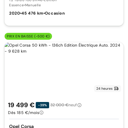
Essence
•
Manuelle
2020
•
45 476 km
•
Occasion
PRIX EN BAISSE (-500 €)
24 heures
19 499 €
32 000 €
neuf
-39%
Dès 185 €/mois
Opel Corsa