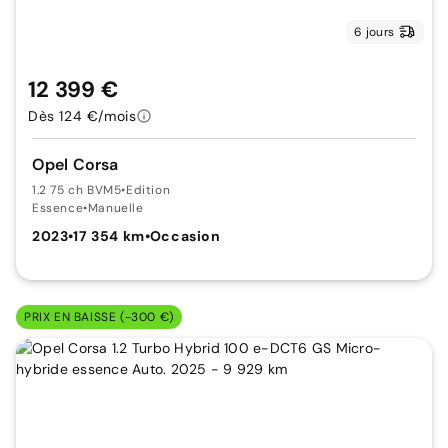
6 jours
12 399 €
Dès 124 €/mois
Opel Corsa
1.2 75 ch BVM5
•
Edition
Essence
•
Manuelle
2023
•
17 354 km
•
Occasion
PRIX EN BAISSE (-300 €)