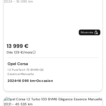
Réservée
13 999 €
Dès 129 €/mois
Opel Corsa
1.2 PureTech 75 BVM5
•
GS
Essence
•
Manuelle
2024
•
16 095 km
•
Occasion