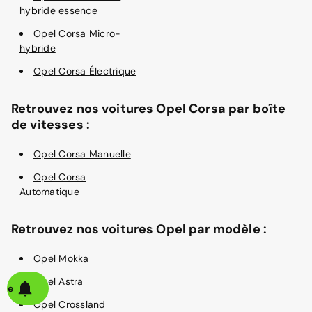
hybride essence
Opel Corsa Micro-
hybride
Opel Corsa Électrique
Retrouvez nos voitures Opel Corsa par boîte
de vitesses :
Opel Corsa Manuelle
Opel Corsa
Automatique
Retrouvez nos voitures Opel par modèle :
Opel Mokka
Opel Astra
alerte
Opel Crossland