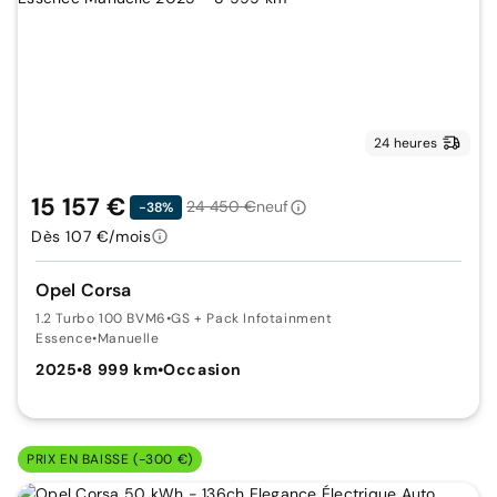
24 heures
15 157 €
24 450 €
neuf
-38%
Dès 107 €/mois
Opel Corsa
1.2 Turbo 100 BVM6
•
GS + Pack Infotainment
Essence
•
Manuelle
2025
•
8 999 km
•
Occasion
PRIX EN BAISSE (-300 €)