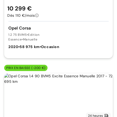
10 299 €
Dès 110 €/mois
Opel Corsa
1.2 75 BVM5
•
Edition
Essence
•
Manuelle
2020
•
58 975 km
•
Occasion
PRIX EN BAISSE (-200 €)
24 heures