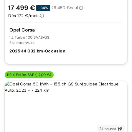
17 499 €
26 450 €
neuf
-34%
Dès 172 €/mois
Opel Corsa
1.2 Turbo 100 BVA8
•
GS
Essence
•
Auto.
2025
•
14 032 km
•
Occasion
PRIX EN BAISSE (-200 €)
24 heures