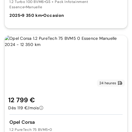
1.2 Turbo 100 BVM6
•
GS + Pack Infotainment
Essence
•
Manuelle
2025
•
9 350 km
•
Occasion
24 heures
12 799 €
Dès 119 €/mois
Opel Corsa
1.2 PureTech 75 BVM5
•
0