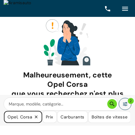
Malheureusement, cette
Opel Corsa
que vous recherchez n'est plus
disponible.
2
Nous avons de nombreuses voitures qui pourraient répondre
Opel, Corsa
Prix
Carburants
Boîtes de vitesse
à vos besoins.