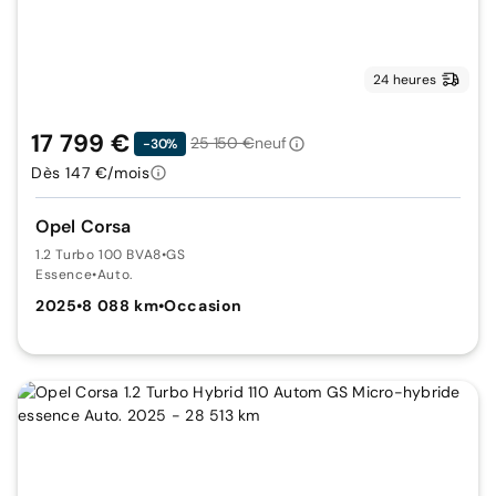
24 heures
17 799 €
25 150 €
neuf
-30%
Dès 147 €/mois
Opel Corsa
1.2 Turbo 100 BVA8
•
GS
Essence
•
Auto.
2025
•
8 088 km
•
Occasion