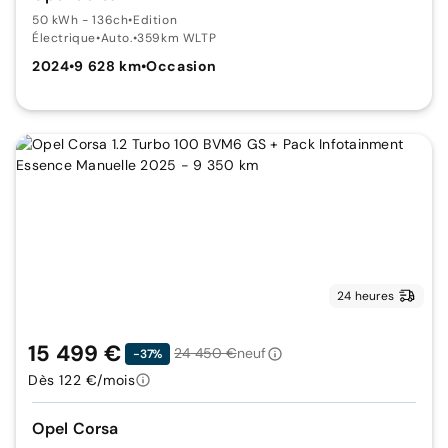
50 kWh - 136ch
•
Edition
Électrique
•
Auto.
•
359km WLTP
2024
•
9 628 km
•
Occasion
24 heures
15 499 €
24 450 €
neuf
-37%
Dès 122 €/mois
Opel Corsa