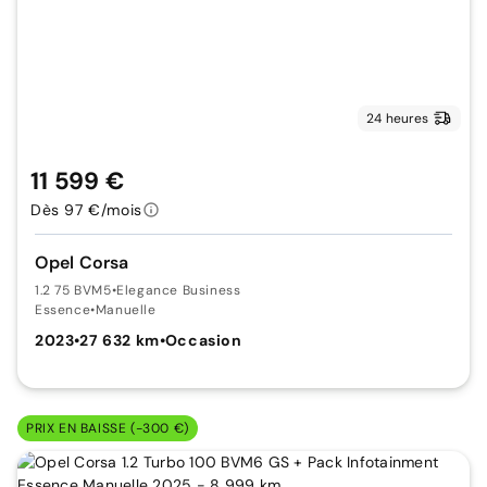
24 heures
11 599 €
Dès 97 €/mois
Opel Corsa
1.2 75 BVM5
•
Elegance Business
Essence
•
Manuelle
2023
•
27 632 km
•
Occasion
PRIX EN BAISSE (-300 €)