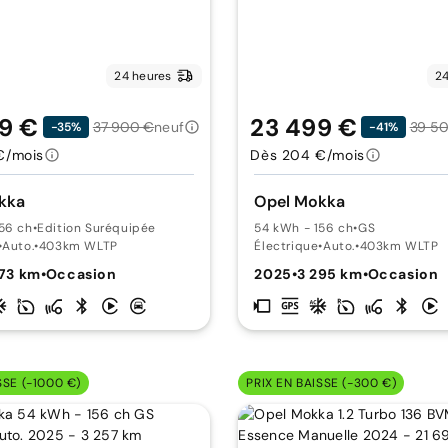
24 heures
24
9 €
23 499 €
37 900 €
neuf
39 5
-35%
-41%
€/mois
Dès 204 €/mois
kka
Opel Mokka
56 ch
•
Edition Suréquipée
54 kWh - 156 ch
•
GS
•
Auto.
•
403km WLTP
Électrique
•
Auto.
•
403km WLTP
573 km
•
Occasion
2025
•
3 295 km
•
Occasion
SSE (-1000 €)
PRIX EN BAISSE (-300 €)