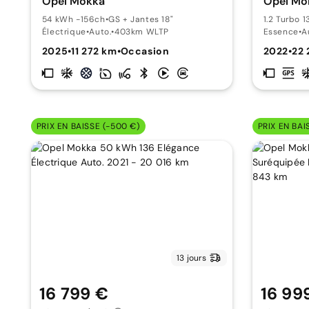
Opel Mokka
Opel Mo
54 kWh -156ch
•
GS + Jantes 18"
1.2 Turbo 
Électrique
•
Auto.
•
403km WLTP
Essence
•
A
2025
•
11 272 km
•
Occasion
2022
•
22 
PRIX EN BAISSE (-500 €)
PRIX EN BAI
13 jours
16 799 €
16 99