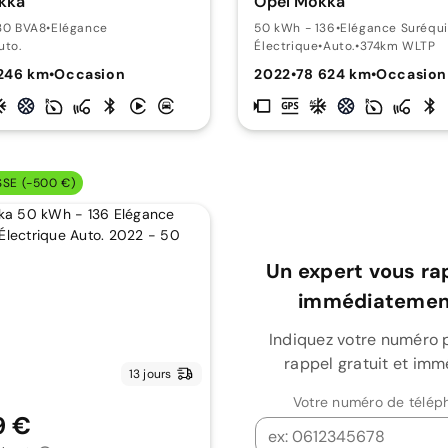
kka
Opel Mokka
130 BVA8
•
Elégance
50 kWh - 136
•
Elégance Suréqu
uto.
Électrique
•
Auto.
•
374km WLTP
246 km
•
Occasion
2022
•
78 624 km
•
Occasion
SSE (-500 €)
Un expert vous ra
immédiatement
Indiquez votre numéro 
rappel gratuit et imm
13 jours
Votre numéro de télép
9 €