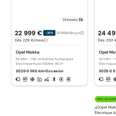
24 heures
22 999 €
24 49
37 900 €
neuf
-39%
Dès 229 €/mois
Dès 250 
Opel Mokka
Opel Mo
54 kWh - 156 ch
•
Edition Suréquipée
54 kWh - 1
Électrique
•
Auto.
•
403km WLTP
Électrique
2025
•
3 380 km
•
Occasion
2025
•
2 
PRIX EN BAI