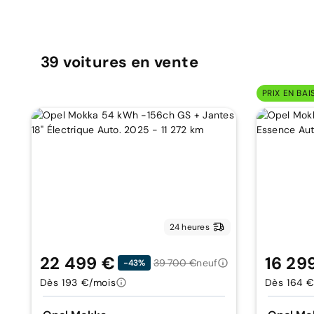
39
voitures
en vente
PRIX EN BAI
24 heures
22 499 €
16 29
39 700 €
neuf
-43%
Dès 193 €/mois
Dès 164 €