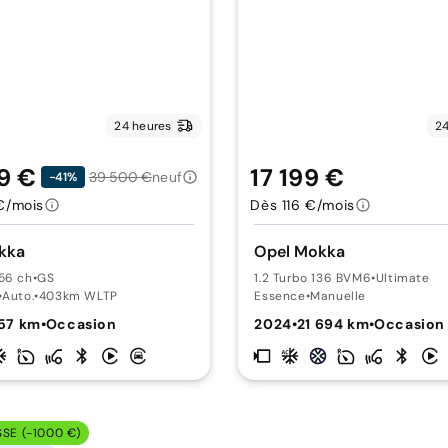
24 heures
24
9 €
17 199 €
39 500 €
neuf
-41%
€/mois
Dès 116 €/mois
kka
Opel Mokka
56 ch
•
GS
1.2 Turbo 136 BVM6
•
Ultimate
•
Auto.
•
403km WLTP
Essence
•
Manuelle
257 km
•
Occasion
2024
•
21 694 km
•
Occasion
SSE (-1000 €)