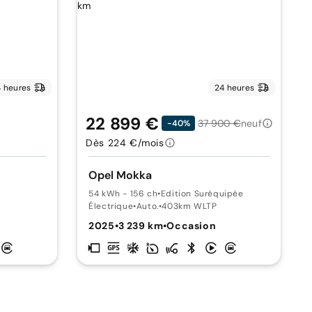
 heures
24 heures
22 899 €
37 900 €
neuf
-40%
Dès 224 €/mois
Opel Mokka
54 kWh - 156 ch
•
Edition Suréquipée
Électrique
•
Auto.
•
403km WLTP
2025
•
3 239 km
•
Occasion