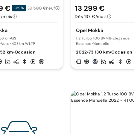
9 €
13 299 €
39 500 €
neuf
-39%
€/mois
Dès 137 €/mois
kka
Opel Mokka
56 ch
•
GS
1.2 Turbo 100 BVM6
•
Elégance
•
Auto.
•
403km WLTP
Essence
•
Manuelle
052 km
•
Occasion
2022
•
73 130 km
•
Occasion