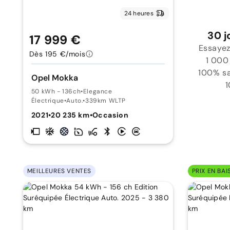
24 heures
30 j
17 999 €
Essayez
Dès 195 €/mois
1 000
100% sat
Opel Mokka
1
50 kWh - 136ch
•
Elegance
Électrique
•
Auto.
•
339km WLTP
2021
•
20 235 km
•
Occasion
MEILLEURES VENTES
PRIX EN BAI