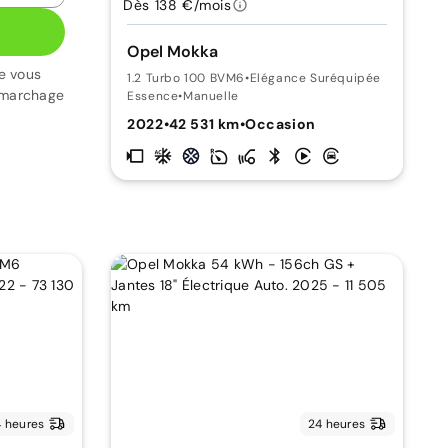
Dès 138 €/mois
Opel Mokka
e vous
1.2 Turbo 100 BVM6
•
Elégance Suréquipée
émarchage
Essence
•
Manuelle
2022
•
42 531 km
•
Occasion
 heures
24 heures