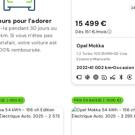
24
ours pour l’adorer
15 499 €
-la pendant 30 jours ou
Dès 151 €/mois
 km. Si vous n’êtes pas
isfait, votre voiture est
Opel Mokka
00% remboursée.
1.2 Turbo 100 BVM6
•
GS Line
Essence
•
Manuelle
2022
•
41 002 km
•
Occasion
SSE (-500 €)
PRIX EN BAISSE (-1000 €)