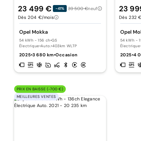
23 499 €
23 99
39 500 €
neuf
-41%
Dès 204 €/mois
Dès 232 
Opel Mokka
Opel Mo
54 kWh - 156 ch
•
GS
54 kWh - 1
Électrique
•
Auto.
•
403km WLTP
Électrique
2025
•
3 680 km
•
Occasion
2025
•
4 
PRIX EN BAISSE (-700 €)
MEILLEURES VENTES