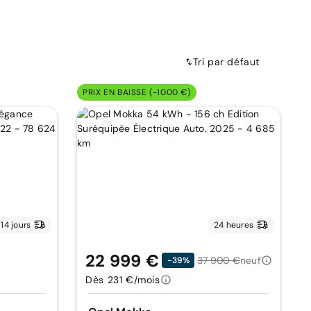
Tri par défaut
PRIX EN BAISSE (-1000 €)
14 jours
24 heures
22 999 €
37 900 €
neuf
-39%
Dès 231 €/mois