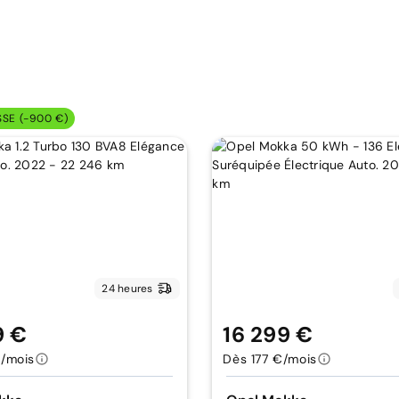
SSE (-900 €)
24 heures
9 €
16 299 €
/mois
Dès 177 €/mois