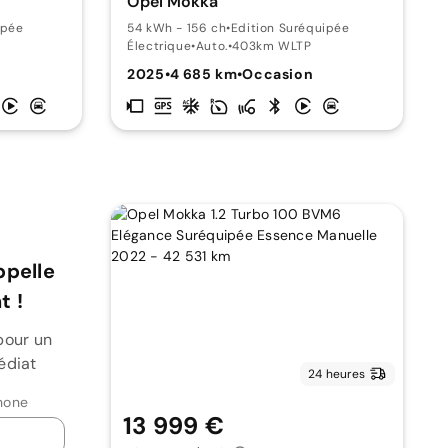
Opel Mokka
ipée
54 kWh - 156 ch
•
Edition Suréquipée
Électrique
•
Auto.
•
403km WLTP
2025
•
4 685 km
•
Occasion
ppelle
 !
pour un
édiat
24 heures
hone
13 999 €