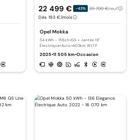
22 499 €
39 700 €
neuf
-43%
Dès 193 €/mois
Opel Mokka
54 kWh - 156ch
•
GS + Jantes 18"
Électrique
•
Auto.
•
403km WLTP
2025
•
11 505 km
•
Occasion