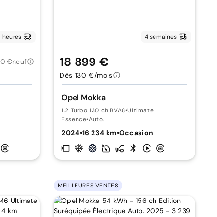
 heures
4 semaines
18 899 €
00 €
neuf
Dès 130 €/mois
Opel Mokka
1.2 Turbo 130 ch BVA8
•
Ultimate
Essence
•
Auto.
2024
•
16 234 km
•
Occasion
MEILLEURES VENTES