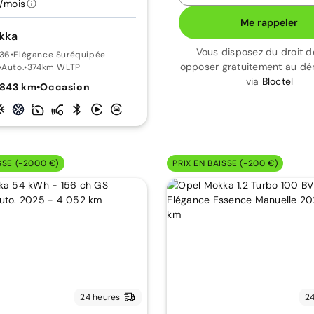
/mois
Me rappeler
kka
Vous disposez du droit d
136
•
Elégance Suréquipée
opposer gratuitement au d
•
Auto.
•
374km WLTP
via
Bloctel
 843 km
•
Occasion
SSE (-2000 €)
PRIX EN BAISSE (-200 €)
24 heures
24