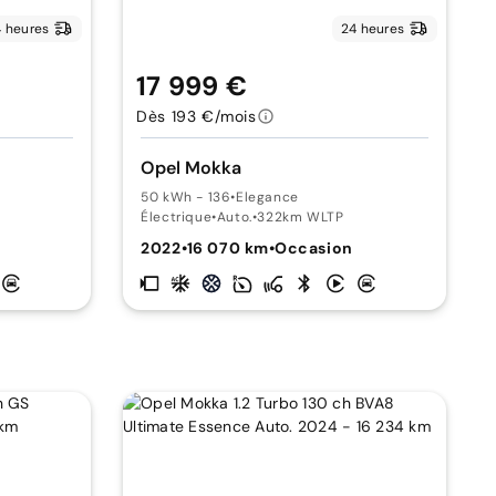
 heures
24 heures
17 999 €
Dès 193 €/mois
Opel Mokka
50 kWh - 136
•
Elegance
Électrique
•
Auto.
•
322km WLTP
2022
•
16 070 km
•
Occasion