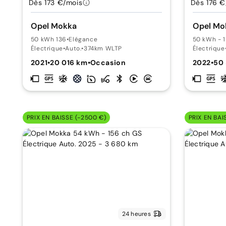
Dès 173 €/mois
Dès 176 €
Opel Mokka
Opel Mo
50 kWh 136
•
Elégance
50 kWh - 
Électrique
•
Auto.
•
374km WLTP
Électrique
2021
•
20 016 km
•
Occasion
2022
•
50
PRIX EN BAISSE (-2500 €)
PRIX EN BAI
24 heures