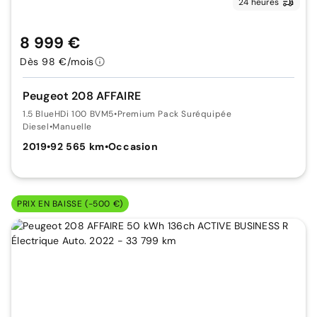
24 heures
8 999 €
Dès 98 €/mois
Peugeot 208 AFFAIRE
1.5 BlueHDi 100 BVM5
•
Premium Pack Suréquipée
Diesel
•
Manuelle
2019
•
92 565 km
•
Occasion
PRIX EN BAISSE (-500 €)