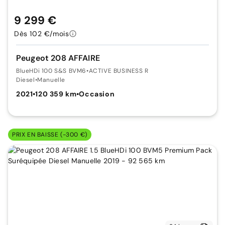
9 299 €
Dès 102 €/mois
Peugeot 208 AFFAIRE
BlueHDi 100 S&S BVM6
•
ACTIVE BUSINESS R
Diesel
•
Manuelle
2021
•
120 359 km
•
Occasion
PRIX EN BAISSE (-300 €)