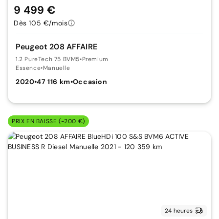
9 499 €
Dès 105 €/mois
Peugeot 208 AFFAIRE
1.2 PureTech 75 BVM5
•
Premium
Essence
•
Manuelle
2020
•
47 116 km
•
Occasion
PRIX EN BAISSE (-200 €)
24 heures