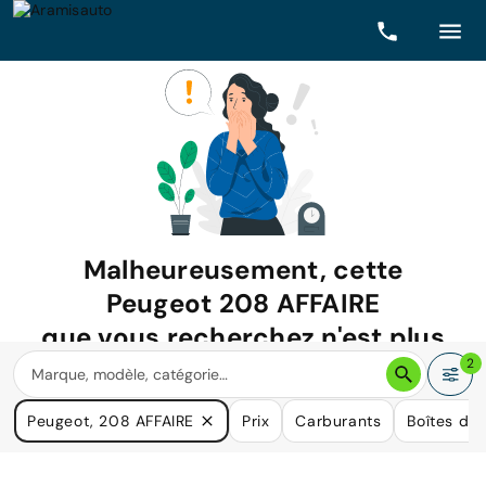
Malheureusement, cette
Peugeot 208 AFFAIRE
que vous recherchez n'est plus
disponible.
2
Nous avons de nombreuses voitures qui pourraient répondre
Peugeot, 208 AFFAIRE
Prix
Carburants
Boîtes de 
à vos besoins.