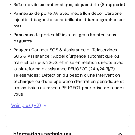
Boîte de vitesse automatique, séquentielle (6 rapports)
Pack Visibilité Allumage automatique des feux de
Panneaux de porte AV avec médaillon décor Carbone
croisement
injecté et baguette noire brillante et tampographie noir
Pare-brise teinté
mat
Programme de Stabilité Electronique (ESC) avec ASR,
Panneaux de portes AR injectés grain Karsten sans
ABS, REF, AFU, CDS et TSM
baguette
Verrouillage automatique de tous les ouvrants en
Peugeot Connect SOS & Assistance et Teleservices
roulant
SOS & Assistance : Appel d'urgence automatique ou
Verrouillage centralisé
manuel par push SOS, et mise en relation directe avec
la plateforme d'assistance PEUGEOT (24h/24 7j/7) ,
Teleservices : Détection du besoin d'une intervention
technique ou d'une opération d'entretien périodique et
transmission au réseau PEUGEOT pour prise de rendez
vous
Planche de bord Injecté avec Décor Carbone injecté et
Voir plus (+2)
baguette Noir brillante avec jonc chromé
Pack Safety Régulateur / Limiteur de vitesse, Freinage
d'urgence automatique avec alerte risque de collision,
Freinage automatique d'urgence avec détection
Informations techniques