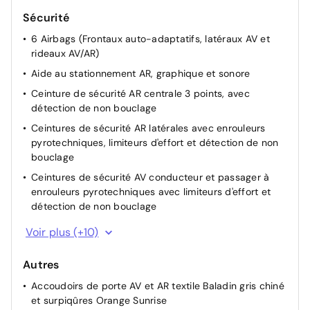
Sécurité
Enjoliveur supérieur de calandre Noir grainé
6 Airbags (Frontaux auto-adaptatifs, latéraux AV et
Feux AR signature 3 griffes, stop à LEDs, recul et
rideaux AV/AR)
indicateur de direction à lampe
Aide au stationnement AR, graphique et sonore
Jantes tôle 16" avec enjoliveurs MONTI Gris Eclat avec
vernis brillant & noir grainé
Ceinture de sécurité AR centrale 3 points, avec
détection de non bouclage
Jupes AR inférieure noir grainé
Ceintures de sécurité AR latérales avec enrouleurs
Jupes AR supérieure noir grainé
pyrotechniques, limiteurs d'effort et détection de non
Lécheurs de vitres Noir mat
bouclage
Projecteurs Peugeot LED Technology avec feux diurnes
Ceintures de sécurité AV conducteur et passager à
à LED 3 griffes
enrouleurs pyrotechniques avec limiteurs d'effort et
Vitres latérales AR et lunette AR chauffante temporisée
détection de non bouclage
teintées
Console basse avec frein de stationnement mécanique
Voir plus (+10)
Détection de sous-gonflage indirecte
Autres
Direction assistée électrique
Accoudoirs de porte AV et AR textile Baladin gris chiné
ESP Déconnectable avec aide au démarrage en pente
et surpiqûres Orange Sunrise
Fixations ISOFIX et Top Tether aux places latérales AR