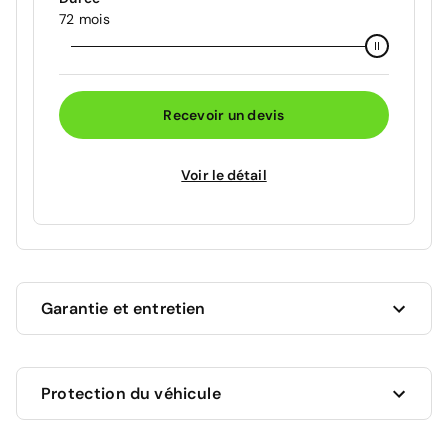
72 mois
Recevoir un devis
Voir le détail
Garantie et entretien
Ce véhicule est sous garantie constructeur Peugeot
Protection du véhicule
jusqu'au 29/04/2028 soit pour une durée de 20
mois. Les travaux couverts par la garantie seront
effectués gratuitement par les professionnels du