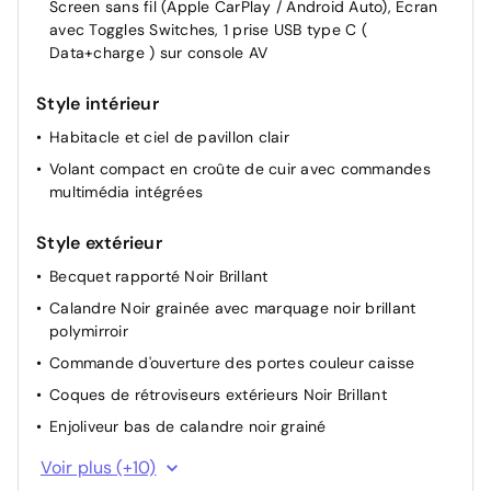
Screen sans fil (Apple CarPlay / Android Auto), Ecran
avec Toggles Switches, 1 prise USB type C (
Siège conducteur avec réglage manuel en hauteur
Data+charge ) sur console AV
Télécommande 3 boutons + clé standard
Volant réglable en hauteur et en profondeur
Style intérieur
Banquette rabattable 1/3 - 2/3
Habitacle et ciel de pavillon clair
Volant compact en croûte de cuir avec commandes
multimédia intégrées
Style extérieur
Becquet rapporté Noir Brillant
Calandre Noir grainée avec marquage noir brillant
polymirroir
Commande d'ouverture des portes couleur caisse
Coques de rétroviseurs extérieurs Noir Brillant
Enjoliveur bas de calandre noir grainé
Enjoliveur DRL Noir grainé
Voir plus (+10)
Enjoliveur entre feux AR noir brillant