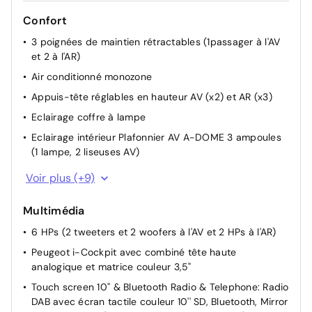
Confort
3 poignées de maintien rétractables (1passager à l'AV
et 2 à l'AR)
Air conditionné monozone
Appuis-tête réglables en hauteur AV (x2) et AR (x3)
Eclairage coffre à lampe
Eclairage intérieur Plafonnier AV A-DOME 3 ampoules
(1 lampe, 2 liseuses AV)
Lève-vitres AR électriques et séquentiels avec
Voir plus (+9)
antipincement
Lève-vitres AV électriques et séquentiels avec
Multimédia
antipincement
6 HPs (2 tweeters et 2 woofers à l'AV et 2 HPs à l'AR)
Prise 12 V et rangement pour smartphone en façade
Peugeot i-Cockpit avec combiné tête haute
centrale
analogique et matrice couleur 3,5"
Rétroviseur intérieur à réglage jour/nuit manuel
Touch screen 10'' & Bluetooth Radio & Telephone: Radio
Rétroviseurs extérieurs dégivrants à réglage électrique
DAB avec écran tactile couleur 10'' SD, Bluetooth, Mirror
et rabattement manuel