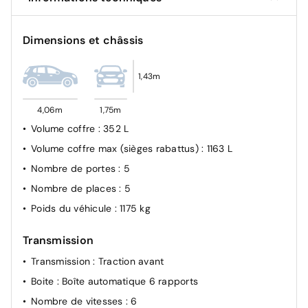
élargie (3 caméras haut de pare-brise) et protection
des usagers de la route vulnérables (piétons,
cyclistes,), Alerte active de franchissement involontaire
Dimensions et châssis
de ligne et bas côté, Reconnaissance étendue des
panneaux de signalisation et préconisation de vitesse,
Alerte attention conducteur pilotée par caméra interne
1,43m
4,06m
1,75m
Volume coffre
: 352 L
Volume coffre max (sièges rabattus)
: 1163 L
Nombre de portes
: 5
Nombre de places
: 5
Poids du véhicule
: 1175 kg
Transmission
Transmission
: Traction avant
Boite
: Boîte automatique 6 rapports
Nombre de vitesses
: 6