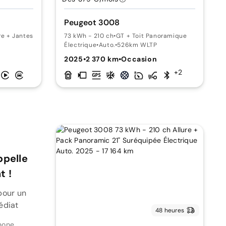
Peugeot 3008
re + Jantes 18"
73 kWh - 210 ch
•
GT + Toit Panoramique
Électrique
•
Auto.
•
526km WLTP
2025
•
2 370 km
•
Occasion
+2
ppelle
 !
pour un
édiat
48 heures
hone