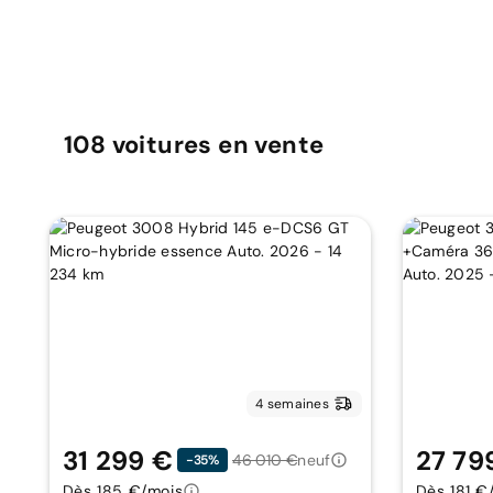
108
voitures
en vente
4 semaines
31 299 €
27 79
46 010 €
neuf
-35%
Dès 185 €/mois
Dès 181 €