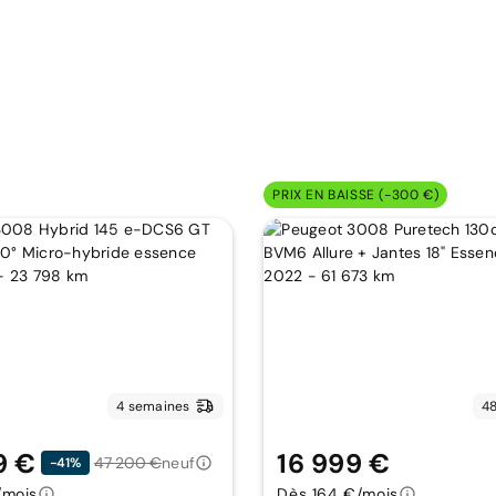
PRIX EN BAISSE (-300 €)
4 semaines
48
9 €
16 999 €
47 200 €
neuf
-41%
/mois
Dès 164 €/mois