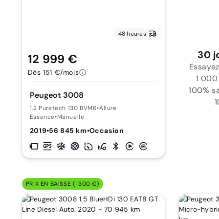
48 heures
30 j
12 999 €
Essayez
Dès 151 €/mois
1 000
100% sat
Peugeot 3008
1
1.2 Puretech 130 BVM6
•
Allure
Essence
•
Manuelle
2019
•
56 845 km
•
Occasion
PRIX EN BAISSE (-300 €)