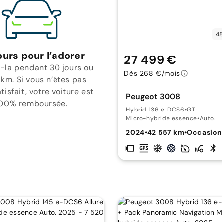
48
ours pour l’adorer
27 499 €
-la pendant 30 jours ou
Dès 268 €/mois
 km. Si vous n’êtes pas
isfait, votre voiture est
Peugeot 3008
00% remboursée.
Hybrid 136 e-DCS6
•
GT
Micro-hybride essence
•
Auto.
2024
•
42 557 km
•
Occasio