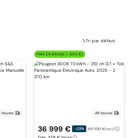
Tri par défaut
PRIX EN BAISSE (-500 €)
 heures
48 heures
36 999 €
48 190 €
neuf
-23%
Dès 379 €/mois