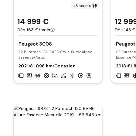
48 heures
14 999 €
12 99
Dès 163 €/mois
Dès 143 €
Peugeot 3008
Peugeot
1.2 Puretech 130 EAT8
•
Style Suréquipée
1.2 Purete
Essence
•
Auto.
Essence
•
M
2021
•
81 096 km
•
Occasion
2018
•
81 