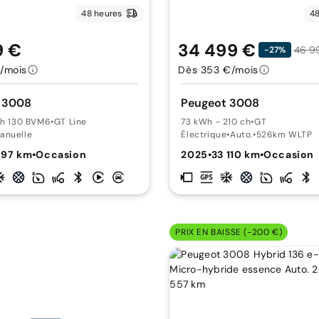
48 heures
48
9 €
34 499 €
46 9
-27%
/mois
Dès 353 €/mois
 3008
Peugeot 3008
ch 130 BVM6
•
GT Line
73 kWh - 210 ch
•
GT
anuelle
Électrique
•
Auto.
•
526km WLTP
897 km
•
Occasion
2025
•
33 110 km
•
Occasion
PRIX EN BAISSE (-200 €)