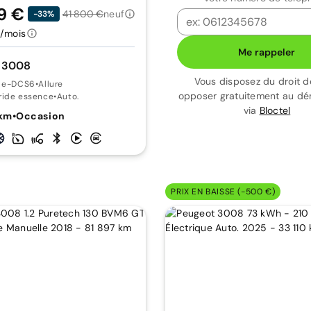
9 €
41 800 €
neuf
-33%
/mois
Me rappeler
 3008
Vous disposez du droit d
5 e-DCS6
•
Allure
opposer gratuitement au d
ride essence
•
Auto.
via
Bloctel
 km
•
Occasion
PRIX EN BAISSE (-500 €)