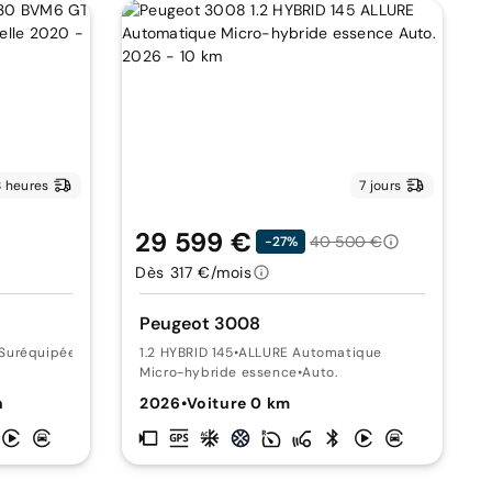
 heures
7 jours
29 599 €
40 500 €
-27%
Dès 317 €/mois
Peugeot 3008
 Suréquipée
1.2 HYBRID 145
•
ALLURE Automatique
Micro-hybride essence
•
Auto.
n
2026
•
Voiture 0 km