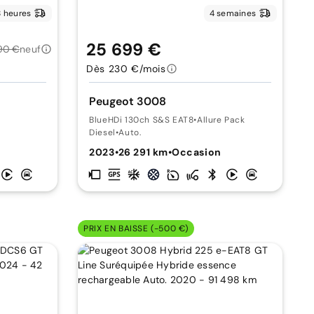
 heures
4 semaines
25 699 €
90 €
neuf
Dès 230 €/mois
Peugeot 3008
BlueHDi 130ch S&S EAT8
•
Allure Pack
Diesel
•
Auto.
2023
•
26 291 km
•
Occasion
PRIX EN BAISSE (-500 €)