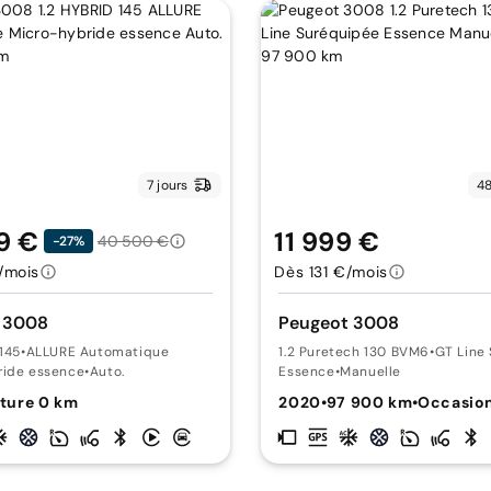
7 jours
48
9 €
11 999 €
40 500 €
-27%
/mois
Dès 131 €/mois
 3008
Peugeot 3008
 145
•
ALLURE Automatique
1.2 Puretech 130 BVM6
•
GT Line
ride essence
•
Auto.
Essence
•
Manuelle
ture 0 km
2020
•
97 900 km
•
Occasio