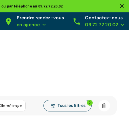
s
ou par téléphone au
09.72.72.20.02
Prendre rendez-vous
Contactez-nous
en agence
09 72 72 20 02
2
Tous les filtres
Kilométrage