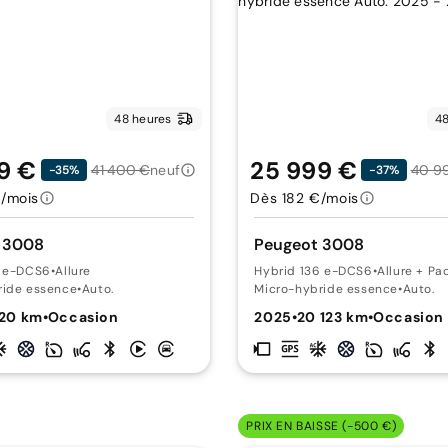
48 heures
48
9 €
25 999 €
41 400 €
neuf
40 9
-35%
-37%
/mois
Dès 182 €/mois
 3008
Peugeot 3008
5 e-DCS6
•
Allure
Hybrid 136 e-DCS6
•
Allure + Pa
ride essence
•
Auto.
Micro-hybride essence
•
Auto.
520 km
•
Occasion
2025
•
20 123 km
•
Occasion
PRIX EN BAISSE (-500 €)