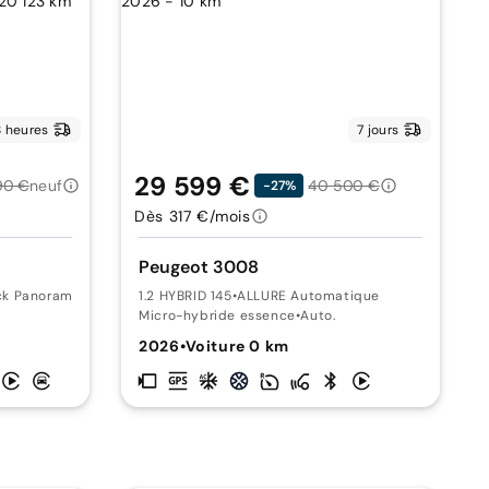
 heures
7 jours
29 599 €
90 €
neuf
40 500 €
-27%
Dès 317 €/mois
Peugeot 3008
ck Panoramic Navigation
1.2 HYBRID 145
•
ALLURE Automatique
Micro-hybride essence
•
Auto.
2026
•
Voiture 0 km