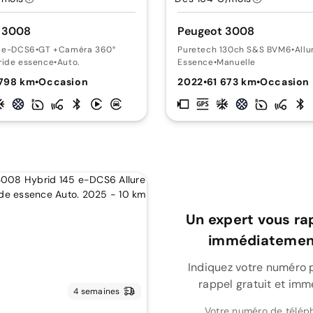
 3008
Peugeot 3008
5 e-DCS6
•
GT +Caméra 360°
Puretech 130ch S&S BVM6
•
Allu
ride essence
•
Auto.
Essence
•
Manuelle
 798 km
•
Occasion
2022
•
61 673 km
•
Occasion
Un expert vous ra
immédiatement
Indiquez votre numéro 
rappel gratuit et imm
4 semaines
Votre numéro de télép