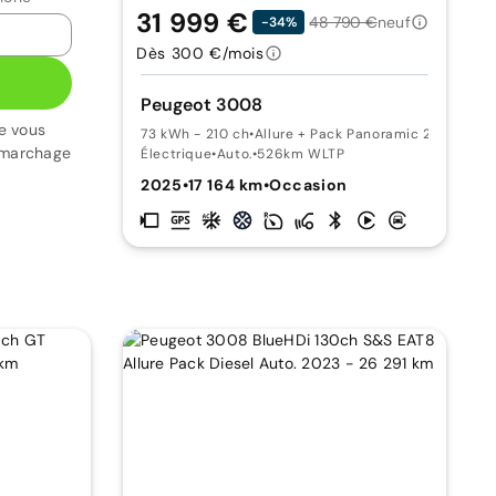
31 999 €
48 790 €
neuf
-34%
Dès 300 €/mois
Peugeot 3008
e vous
73 kWh - 210 ch
•
Allure + Pack Panoramic 21" Suréqu
émarchage
Électrique
•
Auto.
•
526km WLTP
2025
•
17 164 km
•
Occasion