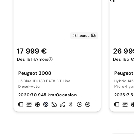
48 heures
17 999 €
26 99
Dès 191 €/mois
Dès 185 €
Peugeot 3008
Peugeot
1.5 BlueHDi 130 EAT8
•
GT Line
Hybrid 14
Diesel
•
Auto.
Micro-hyb
2020
•
70 945 km
•
Occasion
2025
•
7 