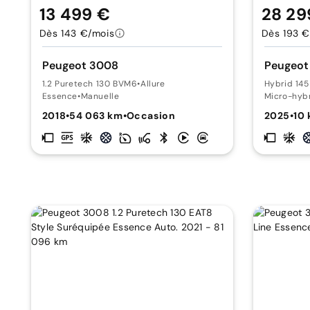
13 499 €
28 29
Dès 143 €/mois
Dès 193 €
Peugeot 3008
Peugeot
1.2 Puretech 130 BVM6
•
Allure
Hybrid 14
Essence
•
Manuelle
Micro-hyb
2018
•
54 063 km
•
Occasion
2025
•
10