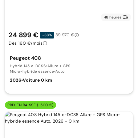
48 heures
24 899 €
39 970 €
-38%
Dès 160 €/mois
Peugeot 408
Hybrid 145 e-DCS6
•
Allure + GPS
Micro-hybride essence
•
Auto.
2026
•
Voiture 0 km
PRIX EN BAISSE (-500 €)