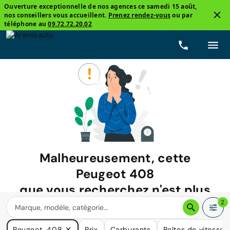
Ouverture exceptionnelle de nos agences ce samedi 15 août,
nos conseillers vous accueillent.
Prenez rendez-vous
ou par
téléphone au
09.72.72.20.02
Malheureusement, cette
Peugeot 408
que vous recherchez n'est plus
disponible.
2
Nous avons de nombreuses voitures qui pourraient répondre
Peugeot, 408
Prix
Carburants
Boîtes de vitesse