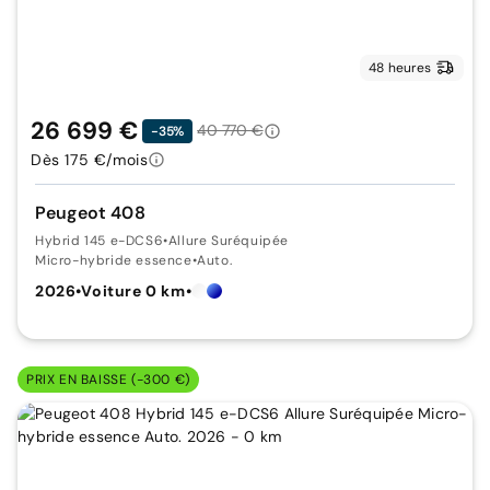
48 heures
26 699 €
40 770 €
-35%
Dès 175 €/mois
Peugeot 408
Hybrid 145 e-DCS6
•
Allure Suréquipée
Micro-hybride essence
•
Auto.
2026
•
Voiture 0 km
•
PRIX EN BAISSE (-300 €)