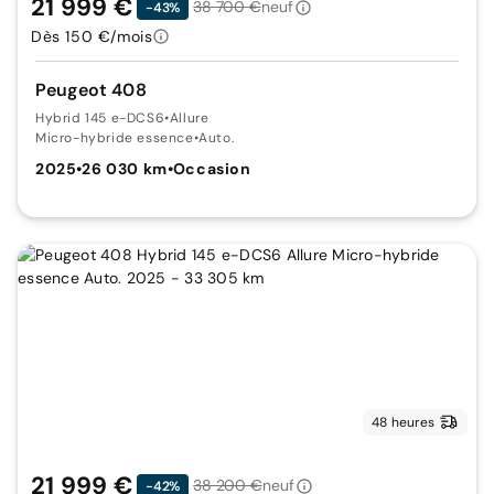
21 999 €
38 700 €
neuf
-43%
Dès 150 €/mois
Peugeot 408
Hybrid 145 e-DCS6
•
Allure
Micro-hybride essence
•
Auto.
2025
•
26 030 km
•
Occasion
48 heures
21 999 €
38 200 €
neuf
-42%