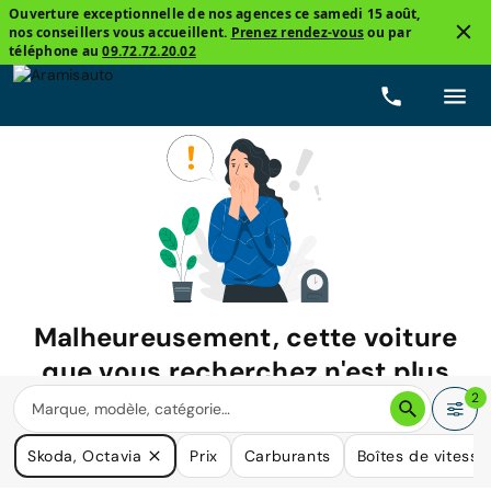
Ouverture exceptionnelle de nos agences ce samedi 15 août,
nos conseillers vous accueillent.
Prenez rendez-vous
ou par
téléphone au
09.72.72.20.02
Malheureusement, cette voiture
que vous recherchez n'est plus
disponible.
2
Nous avons de nombreuses voitures qui pourraient répondre
Skoda, Octavia
Prix
Carburants
Boîtes de vitesse
à vos besoins.