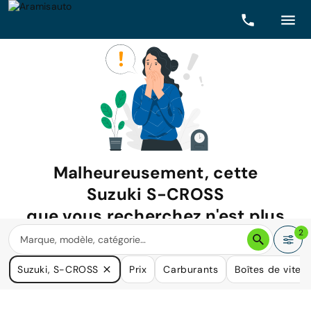
Malheureusement, cette
Suzuki S-CROSS
que vous recherchez n'est plus
disponible.
2
Nous avons de nombreuses voitures qui pourraient répondre
Suzuki, S-CROSS
Prix
Carburants
Boîtes de vites
à vos besoins.