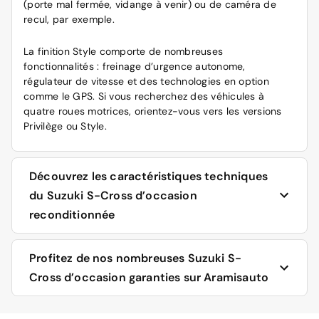
(porte mal fermée, vidange à venir) ou de caméra de
recul, par exemple.
La finition Style comporte de nombreuses
fonctionnalités : freinage d’urgence autonome,
régulateur de vitesse et des technologies en option
comme le GPS. Si vous recherchez des véhicules à
quatre roues motrices, orientez-vous vers les versions
Privilège ou Style.
Découvrez les caractéristiques techniques
du Suzuki S-Cross d’occasion
reconditionnée
Modèles essence, diesel ou hybride, voici ce qui vous
Profitez de nos nombreuses Suzuki S-
attend avec ce véhicule d’occasion reconditionné. Notez
Cross d’occasion garanties sur Aramisauto
que les voitures essence affichent une puissance de 6 à
8 cv fiscaux, le diesel 6 cv. Le constructeur nippon
distingue ses moteurs par des dénominations