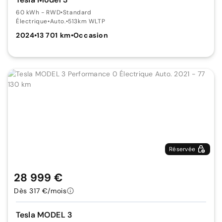
60 kWh - RWD
•
Standard
Électrique
•
Auto.
•
513km WLTP
2024
•
13 701 km
•
Occasion
Réservée
28 999 €
Dès 317 €/mois
Tesla MODEL 3