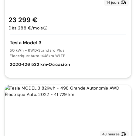
14 jours
23 299 €
Dès 288 €/mois
Tesla Model 3
50 kWh - RWD
•
Standard Plus
Électrique
•
Auto.
•
448km WLTP
2020
•
126 532 km
•
Occasion
48 heures