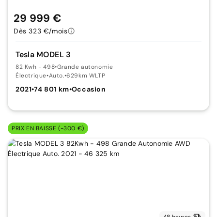
29 999 €
Dès 323 €/mois
Tesla MODEL 3
82 Kwh - 498
•
Grande autonomie
Électrique
•
Auto.
•
629km WLTP
2021
•
74 801 km
•
Occasion
PRIX EN BAISSE (-300 €)
48 heures