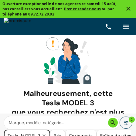
Ouverture exceptionnelle de nos agences ce samedi 15 août,
nos conseillers vous accueillent.
Prenez rendez-vous
ou par
téléphone au
09.72.72.20.02
Malheureusement, cette
Tesla MODEL 3
que vous recherchez n'est plus
disponible.
2
Nous avons de nombreuses voitures qui pourraient répondre
Tesla, MODEL 3
Prix
Carburants
Boîtes de vitess